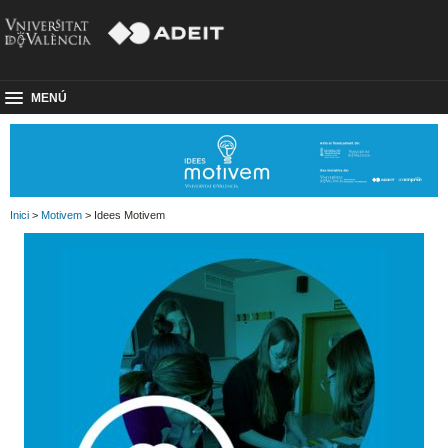
MENÚ
Inici
>
Motivem
> Idees Motivem