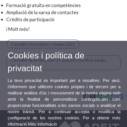
Formació gratuïta en competències
Ampliació de la xarxa de contactes
Crèdits de participació
i Molt més!
Cercador d'estudiants i equips 2025
Cookies i política de
Cercador de professorat UV que pot coordinar equips
2025
privacitat
La teva privacitat és important per a nosaltres. Per això,
t'informem que utilitzem cookies pròpies i de tercers per a
realitzar anàlisis d'ús i mesurament de la nostra pàgina web
amb la finalitat de personalitzar continguts,així com
proporcionar funcionalitats a les xarxes socials o analitzar el
nostre trànsit. Per a continuar accepta o modifica la
configuració de les nostres cookies. Per a obtenir més
informació
Més informació