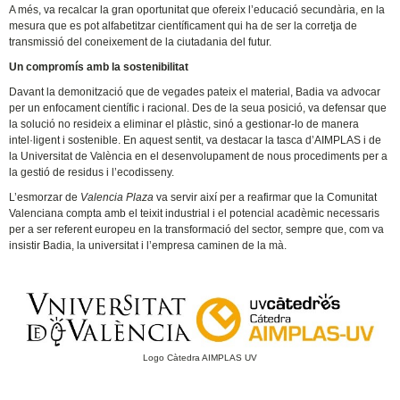
A més, va recalcar la gran oportunitat que ofereix l’educació secundària, en la
mesura que es pot alfabetitzar científicament qui ha de ser la corretja de
transmissió del coneixement de la ciutadania del futur.
Un compromís amb la sostenibilitat
Davant la demonització que de vegades pateix el material, Badia va advocar
per un enfocament científic i racional. Des de la seua posició, va defensar que
la solució no resideix a eliminar el plàstic, sinó a gestionar-lo de manera
intel·ligent i sostenible. En aquest sentit, va destacar la tasca d’AIMPLAS i de
la Universitat de València en el desenvolupament de nous procediments per a
la gestió de residus i l’ecodisseny.
L’esmorzar de
Valencia Plaza
va servir així per a reafirmar que la Comunitat
Valenciana compta amb el teixit industrial i el potencial acadèmic necessaris
per a ser referent europeu en la transformació del sector, sempre que, com va
insistir Badia, la universitat i l’empresa caminen de la mà.
Logo Càtedra AIMPLAS UV