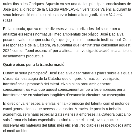
aules fins a les fàbriques. Aquesta va ser una de les principals conclusions de
José Badia, director de la Càtedra AIMPLAS-Universitat de València, durant la
seua intervenció en el recent esmorzar informatiu organitzat per
Valencia
Plaza
.
En la trobada, que va reunir diverses veus autoritzades del sector per a
analitzar els reptes normatius i mediambientals del plàstic, José Badia va
posar en valor el paper estratègic que juga la col·laboració institucional. Com
a responsable de la Càtedra, va subratllar que l’entitat s’ha consolidat aquest
2024 com un "pont essencial" per a alinear la investigació acadèmica amb els
desafiaments productius.
Quatre eixos per a la transformació
Durant la seua participació, José Badia va desgranar els pilars sobre els quals
s’assenta l’estratègia de la Càtedra que dirigeix: formació, investigació,
transferència i promoció del talent. «No n’hi ha prou amb generar
coneixement; és vital que aquest coneixement arribe a les empreses per a
transformar-se en solucions tangibles d’economia circular», va assenyalar.
El director va fer especial èmfasi en la «promoció del talent» com el motor del
canvi generacional que necessita el sector. A través de premis a treballs
acadèmics, seminaris especialitzats i visites a empreses, la Càtedra busca no
sols formar els futurs especialistes, sinó retenir el talent jove capaç de
dissenyar els materials del futur: més eficients, reciclables i respectuosos amb
el medi ambient.