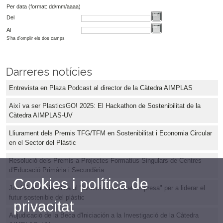
Per data (format: dd/mm/aaaa)
Del
Al
S'ha d'omplir els dos camps
Darreres notícies
Entrevista en Plaza Podcast al director de la Càtedra AIMPLAS
Així va ser PlasticsGO! 2025: El Hackathon de Sostenibilitat de la
Càtedra AIMPLAS-UV
Lliurament dels Premis TFG/TFM en Sostenibilitat i Economia Circular
en el Sector del Plàstic
Resolució dels Premis a Projectes Formatius Singulars de Centres
d'Educació Primària i Secundària
Cookies i política de
José Badia reivindica el "binomi universitat-empresa" per a liderar el
futur sostenible del plàstic
privacitat
Adjudicació de la Beca d'Iniciación a la Investigació de la Càtedra