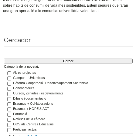
tenen com a objectiu generar noves solucions i formes de conscienciació
sobre hàbits de consum i de vida més sostenibles. Estem segures que faran
una gran aportació a la comunitat universitària valenciana.
Cercador
Categoria de la novetat:
Altres projectes
Campus - UVNoticies
Càtedra Cooperació i Desenvolupament Sostenible
Convocatòries
Cursos, jornades i esdeveniments
Difusió i documentació
Erasmus + Col·laboracions
Erasmus+ HOPE & ACT
Formació
Notícies de la càtedra
ODS als Centres Educatius
Participa i actua