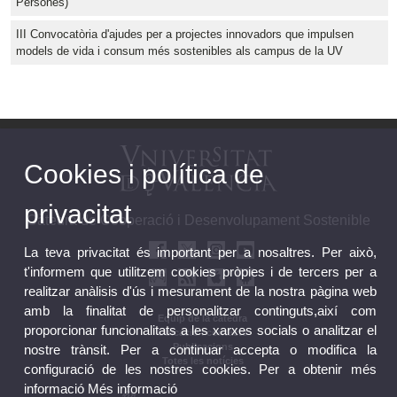
Persones)
III Convocatòria d'ajudes per a projectes innovadors que impulsen
models de vida i consum més sostenibles als campus de la UV
Cookies i política de
privacitat
Càtedra de Cooperació i Desenvolupament Sostenible
La teva privacitat és important per a nosaltres. Per això,
t'informem que utilitzem cookies pròpies i de tercers per a
realitzar anàlisis d'ús i mesurament de la nostra pàgina web
amb la finalitat de personalitzar continguts,així com
Equip de la càtedra
proporcionar funcionalitats a les xarxes socials o analitzar el
Ubicació i contacte
Publicacions
nostre trànsit. Per a continuar accepta o modifica la
Totes les notícies
configuració de les nostres cookies. Per a obtenir més
informació
Més informació