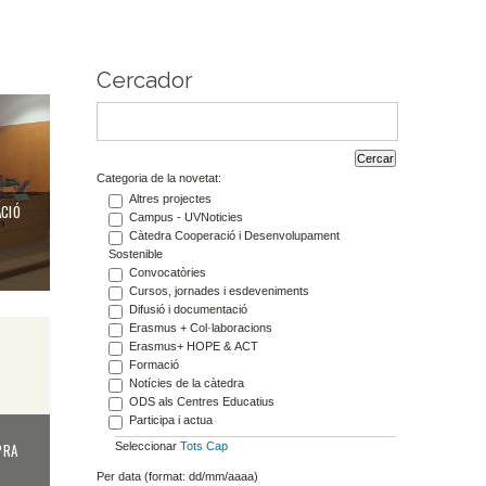
Cercador
Categoria de la novetat:
Altres projectes
ACIÓ
Campus - UVNoticies
Càtedra Cooperació i Desenvolupament
Sostenible
Convocatòries
Cursos, jornades i esdeveniments
Difusió i documentació
Erasmus + Col·laboracions
Erasmus+ HOPE & ACT
Formació
Notícies de la càtedra
ODS als Centres Educatius
Participa i actua
Seleccionar
Tots
Cap
PRA
Per data (format: dd/mm/aaaa)