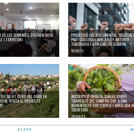
 DE LES JORNADES D'ALIMENTACIÓ,
PROJECCIÓ DEL DOCUMENTAL "XOCOLATE
T I TERRITORI
PAU" COL·LOQUI AMB ARLEY ANTONIO
TUBERQUIA I JEAN CARLOS GUERRA
16/10/23
NTAT DE 4T CURS DEL GRAU EN
INSCRIPCIÓ OBERTA: DIÀLEG SOBRE
CIAL VISITA EL PROJECTE
TRANSICIÓ DEL CAMPUS CAP A UNA
MO
ALIMENTACIÓ SOSTENIBLE I ARRELADA A
TERRITORI
26/09/23
1
2
3
4
5
An