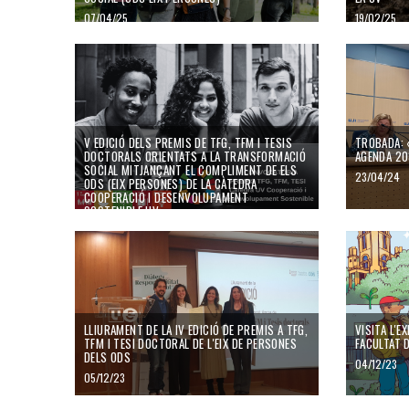
07/04/25
19/02/25
V EDICIÓ DELS PREMIS DE TFG, TFM I TESIS
TROBADA: 
DOCTORALS ORIENTATS A LA TRANSFORMACIÓ
AGENDA 2
SOCIAL MITJANÇANT EL COMPLIMENT DE ELS
23/04/24
ODS (EIX PERSONES) DE LA CÀTEDRA
COOPERACIÓ I DESENVOLUPAMENT
SOSTENIBLE UV
10/07/24
LLIURAMENT DE LA IV EDICIÓ DE PREMIS A TFG,
VISITA L'E
TFM I TESI DOCTORAL DE L'EIX DE PERSONES
FACULTAT 
DELS ODS
04/12/23
05/12/23