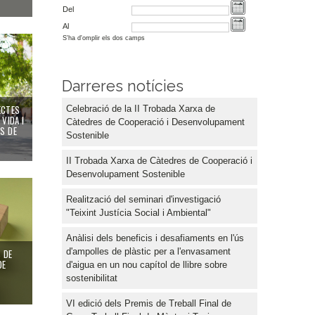
Del
Al
S'ha d'omplir els dos camps
Darreres notícies
ECTES
Celebració de la II Trobada Xarxa de
VIDA I
Càtedres de Cooperació i Desenvolupament
S DE
Sostenible
II Trobada Xarxa de Càtedres de Cooperació i
Desenvolupament Sostenible
Realització del seminari d'investigació
"Teixint Justícia Social i Ambiental"
Anàlisi dels beneficis i desafiaments en l'ús
d'ampolles de plàstic per a l'envasament
 DE
DE
d'aigua en un nou capítol de llibre sobre
sostenibilitat
VI edició dels Premis de Treball Final de