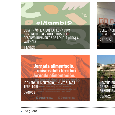
GUIA PRÀCTICA QUE EXPLORA COM
CELEBRACIÓ
CONTRIBUIR ALS OBJECTIUS DEL
UNIVERSITA
DESENVOLUPAMENT SOSTENIBLE (ODS) A
24/10/23
VALÈNCIA
24/10/23
JORNADA ALIMENTACIÓ, UNIVERSITAT I
L'ESTUDIA
TERRITORI
TREBALL SO
AGRODINA
05/10/23
03/10/23
Següent