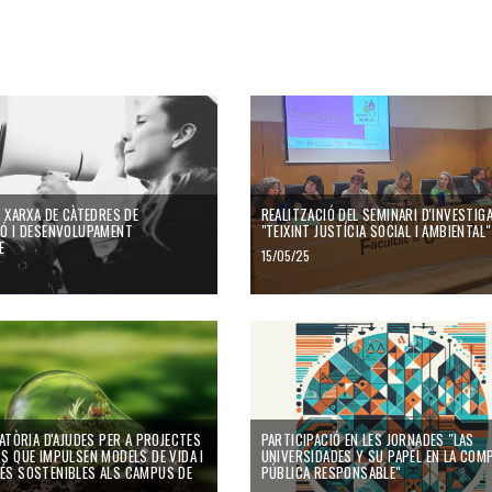
A XARXA DE CÀTEDRES DE
REALITZACIÓ DEL SEMINARI D'INVESTIG
Ó I DESENVOLUPAMENT
"TEIXINT JUSTÍCIA SOCIAL I AMBIENTAL"
E
15/05/25
ATÒRIA D'AJUDES PER A PROJECTES
PARTICIPACIÓ EN LES JORNADES "LAS
S QUE IMPULSEN MODELS DE VIDA I
UNIVERSIDADES Y SU PAPEL EN LA COM
S SOSTENIBLES ALS CAMPUS DE
PÚBLICA RESPONSABLE"