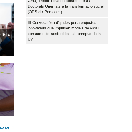
Grau, Treball Final de Màster i Tesis
Doctorals Orientats a la transformació social
(ODS eix Persones)
III Convocatòria d'ajudes per a projectes
innovadors que impulsen models de vida i
consum més sostenibles als campus de la
 DE LA
UV
L
terior