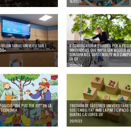
16/01/25
«VOLUNTARIAT UNIVERSITARI I
II CONVOCATÒRIA D'AJUDES PER A PROJ
030»
INNOVADORS QUE IMPULSEN MODELS DE 
CONSUM MÉS SOSTENIBLES ALS CAMPU
LA UV
13/01/24
XPOSICIÓ "QUÈ PUC FER JO?" EN LA
TROBADA DE CÀTEDRES UNIVERSITÀRIES
D'ECONOMIA
SOSTENIBILITAT AMB LA PARTICIPACIÓ 
QUATRE CÀTEDRES UV
20/11/23