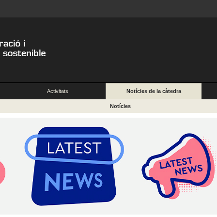
Activitats
Notícies de la càtedra
Notícies