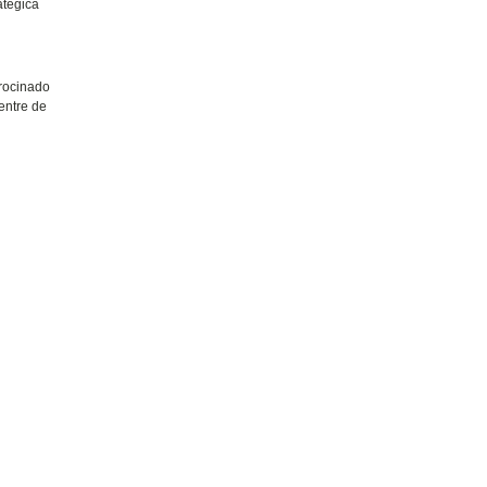
atégica
trocinado
Centre de