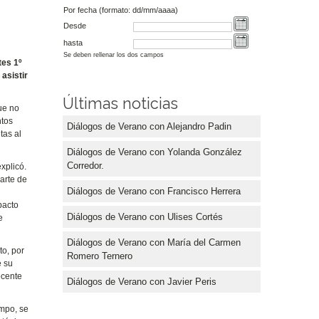
Por fecha (formato: dd/mm/aaaa)
Desde
hasta
Se deben rellenar los dos campos
tes 1º
asistir
Últimas noticias
ue no
ntos
Diálogos de Verano con Alejandro Padin
tas al
Diálogos de Verano con Yolanda González
Corredor.
xplicó.
arte de
Diálogos de Verano con Francisco Herrera
pacto
Diálogos de Verano con Ulises Cortés
e
Diálogos de Verano con María del Carmen
to, por
Romero Ternero
e su
ocente
Diálogos de Verano con Javier Peris
empo, se