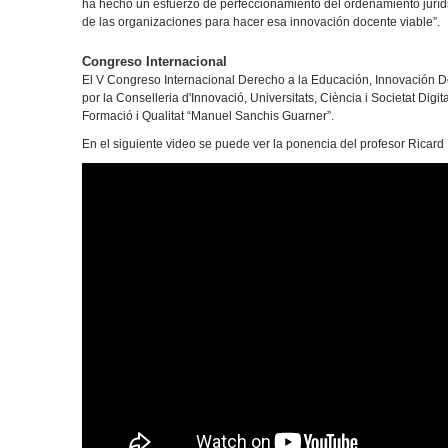
ha hecho un esfuerzo de perfeccionamiento del ordenamiento jurídico
de las organizaciones para hacer esa innovación docente viable”.
Congreso Internacional
El V Congreso Internacional Derecho a la Educación, Innovación Do
por la Conselleria d'Innovació, Universitats, Ciència i Societat Digit
Formació i Qualitat “Manuel Sanchis Guarner”.
En el siguiente video se puede ver la ponencia del profesor Ricard 