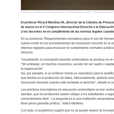
Professors Ferdinando Insaguine (iz.) i Ricard Martínez (der.). (Crédito:Càtedra 
El profesor Ricard Martínez M., director de la Cátedra de Privaci
de marzo en el V Congreso Internacional Derecho a la Educación
a los docentes en el cumplimiento de las normas legales cuand
En su ponencia “Requerimientos normativos para el uso de herramie
suelen existir en los procedimientos de innovación docente en el 
internos reglados para encausar el cumplimiento normativo jurídico
Derecho.
“Usualmente, la innovación docente universitaria se produce en el co
“Sin embargo, en muchas ocasiones, sucede sin ser sujeto o sujeta 
la organización”.
Así, por ejemplo, si un profesor monta un repositorio para la analít
que tendría en la protección de datos. Adicionalmente, debería exis
innovación docente cuando esté sometido al derecho”, añadió el 
Las prácticas innovadoras en educación universitaria se han centr
ejemplo, que los profesores suelen obligar a los estudiantes a regi
consentimiento libre. “La pregunta es si una institución universita
tiene plena garantía jurídica”, indicó Martínez.
Con todo, el académico sugirió que no se puede reducir la innova