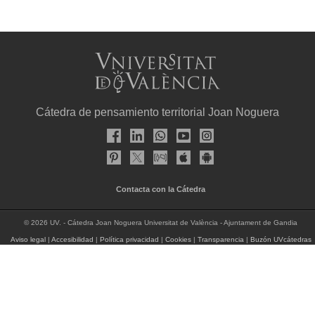
Cátedra de pensamiento territorial Joan Noguera
Contacta con la Cátedra
© 2026 UV. - Cátedra Joan Noguera Universitat de València - Ajuntament de Gandia
Aviso legal
|
Accesibilidad
|
Política privacidad
|
Cookies
|
Transparencia
|
Buzón UVcátedras