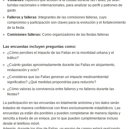
Visitantes
: Aquellos que acuden a la ciudad durante las Fallas, ya sean
turistas nacionales o internacionales, para analizar su perfil y patrones de
gasto.
Falleros y falleras
: Integrantes de las comisiones falleras, cuyo
compromiso y participación son claves para la evolución y el fortalecimiento
de la fiesta.
Comisiones falleras:
Como organizadores de las fiestas falleras
Las encuestas incluyen preguntas como:
¿Cómo percibes el impacto de las Fallas en la movilidad urbana y el
tráfico?
¿Cuánto gastas aproximadamente durante las Fallas en alojamiento,
restauración y ocio?
¿Consideras que las Fallas generan un impacto medioambiental
significativo? ¿Qué medidas propondrías para reducirlo?
¿Cómo valoras la convivencia entre falleros y no falleros durante las
fiestas?
La participación en las encuestas es totalmente anónima y los datos serán
tratados de manera confidencial con fines exclusivamente estadísticos. Las
encuestas ya están dis-ponibles y pueden completarse de manera rápida y
sencilla a través de un enlace, por lo que pueden cumplimentarse incluso
desde el teléfono móvil.
Además, durante los días de Fallas, un equipo de campo estará realizando