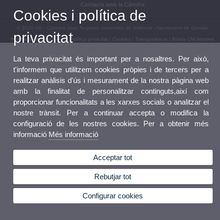
Contacta amb la Càtedra
Cookies i política de
© 2026 UV. - Càtedra Joan Noguera Universitat de València - Ajuntament de Gandia
privacitat
Avís legal
|
Accessibilitat
|
Política privacitat
|
Cookies
|
Transparència
|
Bústia UVcàtedres
La teva privacitat és important per a nosaltres. Per això,
t'informem que utilitzem cookies pròpies i de tercers per a
realitzar anàlisis d'ús i mesurament de la nostra pàgina web
amb la finalitat de personalitzar continguts,així com
proporcionar funcionalitats a les xarxes socials o analitzar el
nostre trànsit. Per a continuar accepta o modifica la
configuració de les nostres cookies. Per a obtenir més
informació
Més informació
Acceptar tot
Rebutjar tot
Configurar cookies