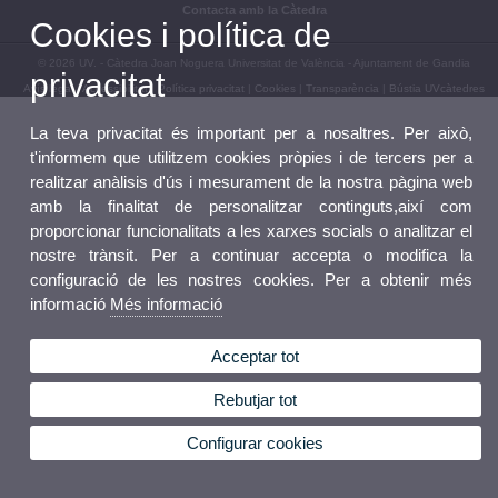
Contacta amb la Càtedra
Cookies i política de
© 2026 UV. - Càtedra Joan Noguera Universitat de València - Ajuntament de Gandia
privacitat
Avís legal
|
Accessibilitat
|
Política privacitat
|
Cookies
|
Transparència
|
Bústia UVcàtedres
La teva privacitat és important per a nosaltres. Per això,
t'informem que utilitzem cookies pròpies i de tercers per a
realitzar anàlisis d'ús i mesurament de la nostra pàgina web
amb la finalitat de personalitzar continguts,així com
proporcionar funcionalitats a les xarxes socials o analitzar el
nostre trànsit. Per a continuar accepta o modifica la
configuració de les nostres cookies. Per a obtenir més
informació
Més informació
Acceptar tot
Rebutjar tot
Configurar cookies