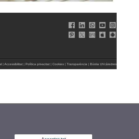
al
|
Accessibilitat
|
Política privacitat
|
Cookies
|
Transparència
|
Bústia UVcàtedres