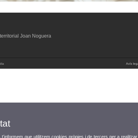
erritorial Joan Noguera
dia
Avís leg
tat
, t'informem que utilitzem cookies pròpies i de tercers per a realitzar