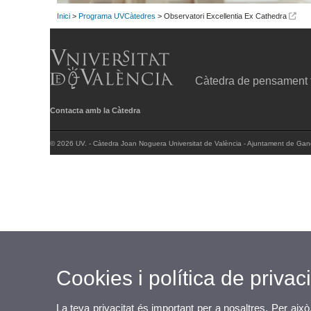
Inici
>
Programa UVCàtedres
> Observatori Excellentia Ex Cathedra
Càtedra de pensament t
Contacta amb la Càtedra
© 2026 UV. - Càtedra Joan Noguera Universitat de València - Ajuntament de Gan
Cookies i política de privaci
La teva privacitat és important per a nosaltres. Per això