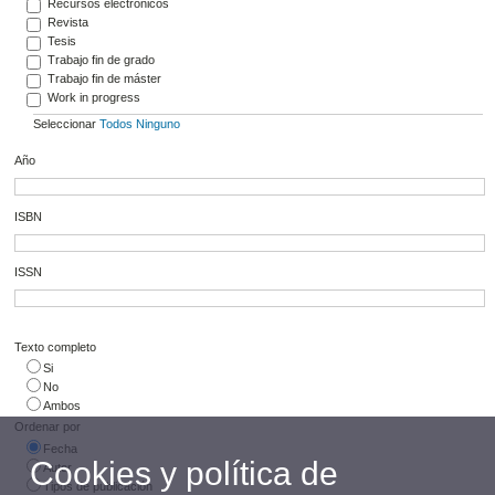
Recursos electrónicos
Revista
Tesis
Trabajo fin de grado
Trabajo fin de máster
Work in progress
Seleccionar
Todos
Ninguno
Año
ISBN
ISSN
Texto completo
Si
No
Ambos
Ordenar por
Fecha
Cookies y política de
Autor
Tipos de publicación