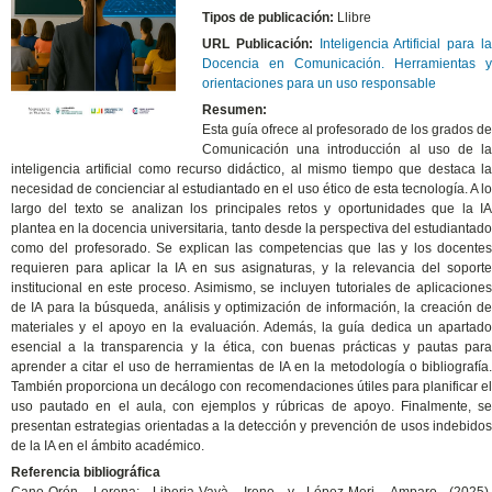
Tipos de publicación:
Llibre
URL Publicación:
Inteligencia Artificial para l
Docencia en Comunicación. Herramientas y
orientaciones para un uso responsable
Resumen:
Esta guía ofrece al profesorado de los grados de
Comunicación una introducción al uso de la
inteligencia artificial como recurso didáctico, al mismo tiempo que destaca la
necesidad de concienciar al estudiantado en el uso ético de esta tecnología. A lo
largo del texto se analizan los principales retos y oportunidades que la IA
plantea en la docencia universitaria, tanto desde la perspectiva del estudiantado
como del profesorado. Se explican las competencias que las y los docentes
requieren para aplicar la IA en sus asignaturas, y la relevancia del soporte
institucional en este proceso. Asimismo, se incluyen tutoriales de aplicaciones
de IA para la búsqueda, análisis y optimización de información, la creación de
materiales y el apoyo en la evaluación. Además, la guía dedica un apartado
esencial a la transparencia y la ética, con buenas prácticas y pautas para
aprender a citar el uso de herramientas de IA en la metodología o bibliografía.
También proporciona un decálogo con recomendaciones útiles para planificar el
uso pautado en el aula, con ejemplos y rúbricas de apoyo. Finalmente, se
presentan estrategias orientadas a la detección y prevención de usos indebidos
de la IA en el ámbito académico.
Referencia bibliográfica
Cano-Orón, Lorena; Liberia-Vayà, Irene y López-Meri, Amparo (2025).