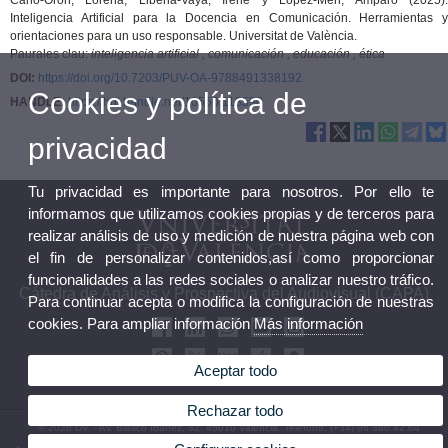
Inteligencia Artificial para la Docencia en Comunicación. Herramientas y
orientaciones para un uso responsable. Universitat de València.
Paurales clau:
inteligencia artificial , comunicación , educación , ética
DOI:
https://doi.org/10.7203/PUV-OA-9788491338192
Cookies y política de
HANDLE:
https://hdl.handle.net/10550/118590
privacidad
Tu privacidad es importante para nosotros. Por ello te
informamos que utilizamos cookies propias y de terceros para
realizar análisis de uso y medición de nuestra página web con
el fin de personalizar contenidos,así como proporcionar
funcionalidades a las redes sociales o analizar nuestro tráfico.
Cátedra de Análisis y Prospectiva del Audiovisual (CAPA)
Para continuar acepta o modifica la configuración de nuestras
cookies. Para ampliar información
Más información
Aceptar todo
Rechazar todo
© 2026 UV. - Av. Blasco Ibáñez, 32. 46010 València. Teléfono: (+34) 96 386 42 64