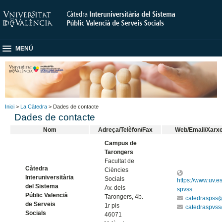
MENÚ
Inici
>
La Càtedra
> Dades de contacte
Dades de contacte
Nom
Adreça/Telèfon/Fax
Web/Email/Xarxe
Campus de
Tarongers
Facultat de
Càtedra
Ciències
Interuniversitària
Socials
https://www.uv.e
del Sistema
Av. dels
spvss
Públic Valencià
Tarongers, 4b.
catedraspss
de Serveis
1r pis
catedraspvs
Socials
46071