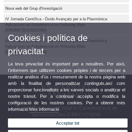
Nova web del Grup d'Investigació
IV Jornada Científica - Òxids Avançats per a la Plasmònica:
Aplicacions en Fotodetecció en l'Infraroig Mitjà
(PROMETEO/2021/066)
Cookies i política de
III Jornada Científica - Òxids Avançats per a la Plasmònica:
Aplicacions en Fotodetecció en l'Infraroig Mitjà
privacitat
(PROMETEO/2021/066)
La teva privacitat és important per a nosaltres. Per això,
t'informem que utilitzem cookies pròpies i de tercers per a
realitzar anàlisis d'ús i mesurament de la nostra pàgina web
amb la finalitat de personalitzar continguts,així com
proporcionar funcionalitats a les xarxes socials o analitzar el
nostre trànsit. Per a continuar accepta o modifica la
configuració de les nostres cookies. Per a obtenir més
Grup de Creixement Cristal·lí i Caracterització de
informació
Més informació
Semiconductors (CRECYCSEM)
Acceptar tot