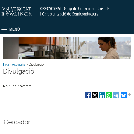
MENÚ
Inici
>
Activitats
> Divulgació
Divulgació
No hi ha novetats
Cercador