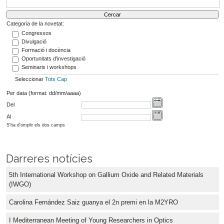
Categoria de la novetat:
Congressos
Divulgació
Formació i docència
Oportunitats d'investigació
Seminaris i workshops
Seleccionar
Tots
Cap
Per data (format: dd/mm/aaaa)
Del
Al
S'ha d'omplir els dos camps
Darreres notícies
5th International Workshop on Gallium Oxide and Related Materials
(IWGO)
Carolina Fernández Saiz guanya el 2n premi en la M2YRO
I Mediterranean Meeting of Young Researchers in Optics