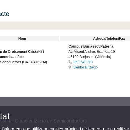
cte
Nom
Adreça/Telèfon/Fax
Campus Burjassot/Paterna
p de Creixement Cristal·lí i
Av. Vicent Andrés Estellés, 19
acterització de
46100 Burjassot (València)
iconductors (CRECYCSEM)
963 543 307
Geolocalització
tat
tal·lí i Caracterització de Semiconductors
, t'informem que utilitzem cookies pròpies i de tercers per a realitzar