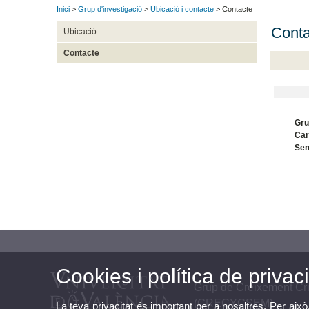
Inici
>
Grup d'investigació
>
Ubicació i contacte
> Contacte
Conta
Ubicació
Contacte
Gru
Car
Sem
Cookies i política de privaci
Grup de Creixement Cris
(CRECYCSEM)
La teva privacitat és important per a nosaltres. Per això