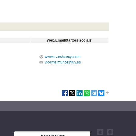
Web/Email/Xarxes socials
www.uv.es/crecycsem
vicente.munoz@uv.es