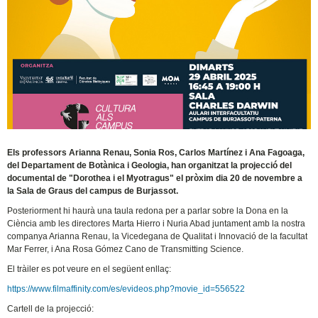
Els professors Arianna Renau, Sonia Ros, Carlos Martínez i Ana Fagoaga,
del Departament de Botànica i Geologia, han organitzat la projecció del
documental de "Dorothea i el Myotragus" el pròxim dia 20 de novembre a
la Sala de Graus del campus de Burjassot.
Posteriorment hi haurà una taula redona per a parlar sobre la Dona en la
Ciència amb les directores Marta Hierro i Nuria Abad juntament amb la nostra
companya Arianna Renau, la Vicedegana de Qualitat i Innovació de la facultat
Mar Ferrer, i Ana Rosa Gómez Cano de Transmitting Science.
El tràiler es pot veure en el següent enllaç:
https://www.filmaffinity.com/es/evideos.php?movie_id=556522
Cartell de la projecció: