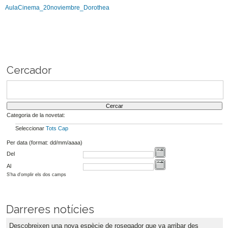
AulaCinema_20noviembre_Dorothea
Cercador
Categoria de la novetat:
Seleccionar
Tots
Cap
Per data (format: dd/mm/aaaa)
Del
Al
S'ha d'omplir els dos camps
Darreres notícies
Descobreixen una nova espècie de rosegador que va arribar des