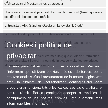
d’Àfrica quan el Mediterrani es va assecar
Una nova excavació al jaciment d’ambre de San Just (Terol) ajudarà a
desxifrar els boscos del cretàcic
Entrevista a Alba Sánchez García en la revista "Métode"
Les troballes del jaciment de Quibas obrin una finestra al passat
Anàlisi geomorfològica i sedimentària de depòsits associats a
Cookies i política de
inundacions sobtades (flash floods) mitjançant SIG
privacitat
El genoma rècord d’una falguera més llarg que el Micalet, formigues
miocenes orbitant l’espai i la cura definitiva de malalties genètiques:
algunes reflexions sobre l’evolució
La teva privacitat és important per a nosaltres. Per això,
t'informem que utilitzem cookies pròpies i de tercers per a
realitzar anàlisis d'ús i mesurament de la nostra pàgina web
amb la finalitat de personalitzar continguts,així com
proporcionar funcionalitats a les xarxes socials o analitzar el
nostre trànsit. Per a continuar accepta o modifica la
configuració de les nostres cookies. Per a obtenir més
informació
Més informació