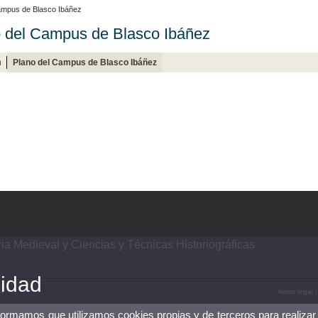
ampus de Blasco Ibáñez
 del Campus de Blasco Ibáñez
n
Plano del Campus de Blasco Ibáñez
ia Medieval y Ciencias y Técnicas Historiográficas
cidad
44
Aviso legal
nformamos que utilizamos cookies propias y de terceros para realizar