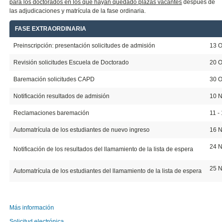
para los doctorados en los que hayan quedado plazas vacantes
después de
las adjudicaciones y matrícula de la fase ordinaria.
FASE EXTRAORDINARIA
20
Preinscripción: presentación solicitudes de admisión
13 O
Revisión solicitudes Escuela de Doctorado
20 O
Baremación solicitudes CAPD
30 O
Notificación resultados de admisión
10 
Reclamaciones baremación
11 -
Automatrícula de los estudiantes de nuevo ingreso
16 N
24 
Notificación de los resultados del llamamiento de la lista de espera
25 N
Automatrícula de los estudiantes del llamamiento de la lista de espera
Más información
Solicitud electrónica