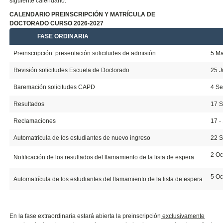
siguiente calendario:
CALENDARIO PREINSCRIPCIÓN Y MATRÍCULA DE
DOCTORADO CURSO 2026-2027
FASE ORDINARIA
20
Preinscripción: presentación solicitudes de admisión
5 Ma
Revisión solicitudes Escuela de Doctorado
25 J
Baremación solicitudes CAPD
4 Se
Resultados
17 
Reclamaciones
17 -
Automatrícula de los estudiantes de nuevo ingreso
22 S
2 Oc
Notificación de los resultados del llamamiento de la lista de espera
5 Oc
Automatrícula de los estudiantes del llamamiento de la lista de espera
En la fase extraordinaria estará abierta la preinscripción
exclusivamente