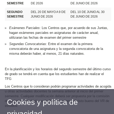
SEMESTRE
DE 2026
DE JUNIO DE 2026
SEGUNDO
DEL 20 DE MAYO A 9 DE
DEL 10 DE JUNIO AL 30
SEMESTRE
JUNIO DE 2026
DE JUNIO DE 2026
Exámenes Parciales
: Los Centros que, por acuerdo de sus Juntas,
hagan exámenes parciales en asignaturas de carácter anual,
utilizaran las fechas de examen del primer semestre
Segundas Convocatorias
: Entre el examen de la primera
convocatoria de una asignatura y la segunda convocatoria de la
misma deberán haber, al menos, 21 días naturales.
En la planificación y los horarios del segundo semestre del último curso
de grado se tendrá en cuenta que los estudiantes han de realizar el
TFG
Los Centros que lo consideran podrán programar actividades de acogida
u otras actividades docentes la semana anterior al inicio del primer
semestre. Cualquier modificación deberá ser propuesta por la comisión
Cookies y política de
de titulación, aprobada por la JCentro, y tener el visto bueno del VR de
estudios.
privacidad