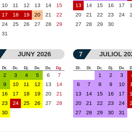
10
11
12
13
14
15
13
14
15
16
17
17
18
19
20
21
22
20
21
22
23
24
24
25
26
27
28
29
27
28
29
30
31
JUNY 2026
7
JULIOL 20
Dt.
Dc.
Dj.
Dv.
Ds.
Dg.
Dl.
Dt.
Dc.
Dj.
Dv.
D
2
3
4
5
6
7
1
2
3
9
10
11
12
13
14
6
7
8
9
10
16
17
18
19
20
21
13
14
15
16
17
23
24
25
26
27
28
20
21
22
23
24
30
27
28
29
30
31