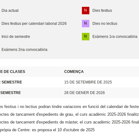
N
Dia actual
Dies festius
N
Dies festius per calendari laboral 2026
Dies no lectius
N
Inici de semestre
Exàmens 1ra convocatòria
Exàmens 2na convocatòria
E DE CLASES
COMENÇA
R SEMESTRE
15 DE SETEMBRE DE 2025
 SEMESTRE
28 DE GENER DE 2026
es festius i no lectius podran tindre variacions en funció del calendari de feste
ectes de tancament d'expedients de grau, el curs acadèmic 2025-2026 finalit
ectes de tancament d'expedients de màster, el curs acadèmic 2025-2026 final
pròpia de Centre: es proposa el 10 d'octubre de 2025