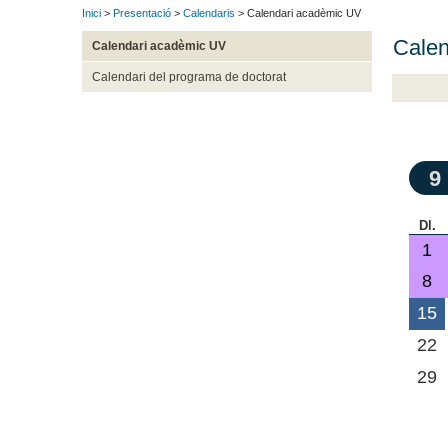
Inici
>
Presentació
>
Calendaris
> Calendari acadèmic UV
Calen
Calendari acadèmic UV
Calendari del programa de doctorat
9
Dl.
1
8
15
22
29