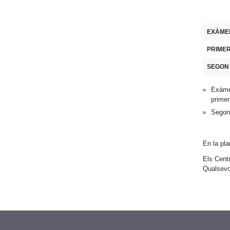
EXÀME
PRIME
SEGON
Exàmen
prime
Segone
En la pla
Els Centr
Qualsevol