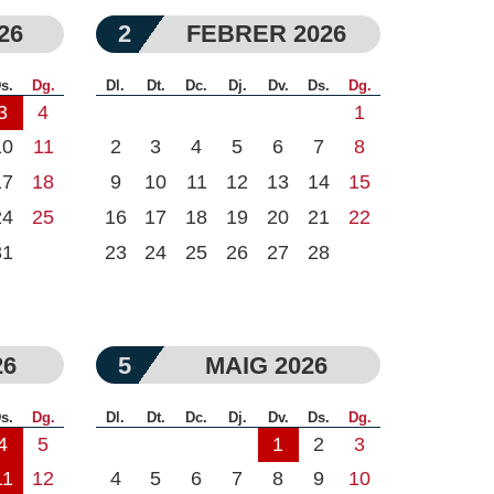
26
2
FEBRER 2026
s.
Dg.
Dl.
Dt.
Dc.
Dj.
Dv.
Ds.
Dg.
3
4
1
10
11
2
3
4
5
6
7
8
17
18
9
10
11
12
13
14
15
24
25
16
17
18
19
20
21
22
31
23
24
25
26
27
28
26
5
MAIG 2026
s.
Dg.
Dl.
Dt.
Dc.
Dj.
Dv.
Ds.
Dg.
4
5
1
2
3
11
12
4
5
6
7
8
9
10