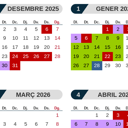
DESEMBRE 2025
1
GENER 20
Dt.
Dc.
Dj.
Dv.
Ds.
Dg.
Dl.
Dt.
Dc.
Dj.
Dv.
D
2
3
4
5
6
7
1
2
9
10
11
12
13
14
5
6
7
8
9
16
17
18
19
20
21
12
13
14
15
16
23
24
25
26
27
28
19
20
21
22
23
30
31
26
27
28
29
30
MARÇ 2026
4
ABRIL 20
Dt.
Dc.
Dj.
Dv.
Ds.
Dg.
Dl.
Dt.
Dc.
Dj.
Dv.
D
1
1
2
3
3
4
5
6
7
8
6
7
8
9
10