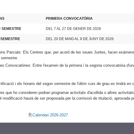
NS
PRIMERA CONVOCATÒRIA
R SEMESTRE
DEL 7 AL 27 DE GENER DE 2026
 SEMESTRE
DEL 20 DE MAIG AL 9 DE JUNY DE 2026
s Parcials: Els Centres que, per acord de les seues Juntes, facen exàmens p
r semestre
s Convocatòries: Entre l'examen de la primera i la segona convocatòria d'un
nificació i els horaris del segon semestre de l'últim curs de grau es tindrà en
es que ho consideren podran programar activitats d'acollida o altres activitats
 modificació haurà de ser proposada per la comissió de titulació, aprovada per 
Calendari 2026-2027