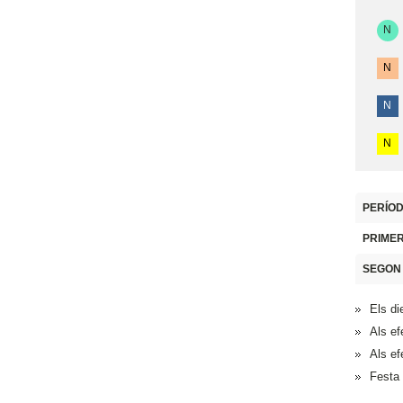
N
N
N
N
PERÍOD
PRIME
SEGON
Els di
Als ef
Als ef
Festa 