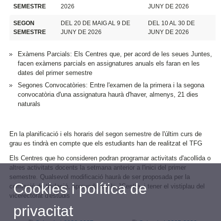
SEMESTRE
2026
JUNY DE 2026
SEGON
DEL 20 DE MAIG AL 9 DE
DEL 10 AL 30 DE
SEMESTRE
JUNY DE 2026
JUNY DE 2026
Exàmens Parcials: Els Centres que, per acord de les seues Juntes,
facen exàmens parcials en assignatures anuals els faran en les
dates del primer semestre
Segones Convocatòries: Entre l'examen de la primera i la segona
convocatòria d'una assignatura haurà d'haver, almenys, 21 dies
naturals
En la planificació i els horaris del segon semestre de l'últim curs de
grau es tindrà en compte que els estudiants han de realitzat el TFG
Els Centres que ho consideren podran programar activitats d'acollida o
altres activitats docents la setmana anterior a l'inici del primer
semestre. Qualsevol modificació haurà de ser proposada per la
Cookies i política de
comissió de titulació, aprovada per la JCentre, i tener el vistiplau del
vicerectorat d'estudis
privacitat