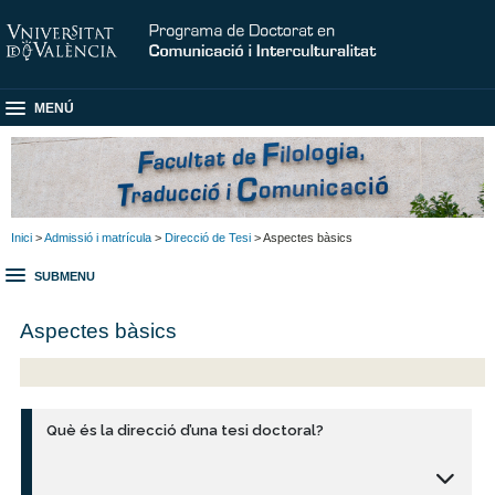
MENÚ
Inici
>
Admissió i matrícula
>
Direcció de Tesi
> Aspectes bàsics
SUBMENU
Aspectes bàsics
Què és la direcció d’una tesi doctoral?