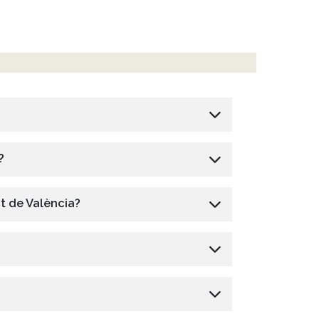
?
at de València?