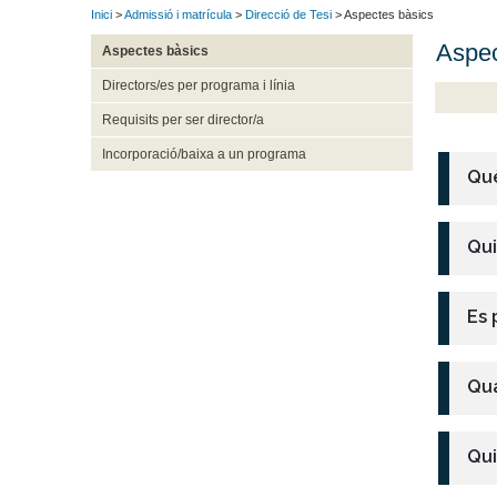
Inici
>
Admissió i matrícula
>
Direcció de Tesi
> Aspectes bàsics
Aspec
Aspectes bàsics
Directors/es per programa i línia
Requisits per ser director/a
Incorporació/baixa a un programa
Què
Qui
Es 
Qua
Qui