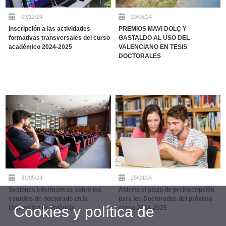
09/12/24
20/06/24
Inscripción a las actividades
PREMIOS MAVI DOLÇ Y
formativas transversales del curso
GASTALDO AL USO DEL
académico 2024-2025
VALENCIANO EN TESIS
DOCTORALES
31/05/24
25/04/24
Sesiones informativas sobre los
Abierto el plazo de preinscripción
estudios de doctorado en la
para los Doctorados del próximo
Cookies y política de
Universitat de València
curso 2024-2025