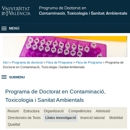
MENÚ
Inici
>
Programa de doctorat
>
Fitxa de Programa
>
Fitxa de Programa
> Programa de
Doctorat en Contaminació, Toxicologia i Sanitat Ambientals
SUBMENU
Programa de Doctorat en Contaminació,
Toxicologia i Sanitat Ambientals
Resum
Estructura
Organització
Competències
Admissió
Directors/es de Tesis
Línies investigació
Inserció laboral
Mobilitat
Qualitat