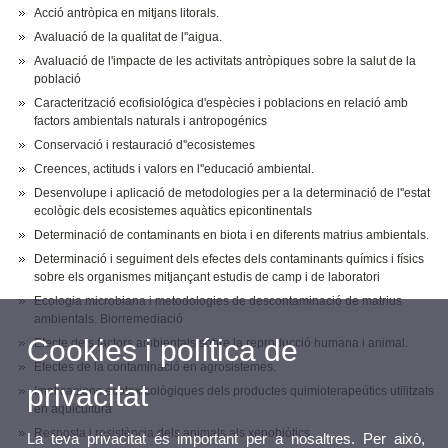
Acció antròpica en mitjans litorals.
Avaluació de la qualitat de l''aigua.
Avaluació de l'impacte de les activitats antròpiques sobre la salut de la
població
Caracterització ecofisiológica d'espècies i poblacions en relació amb
factors ambientals naturals i antropogénics
Conservació i restauració d''ecosistemes
Creences, actituds i valors en l''educació ambiental.
Desenvolupe i aplicació de metodologies per a la determinació de l''estat
ecològic dels ecosistemes aquàtics epicontinentals
Determinació de contaminants en biota i en diferents matrius ambientals.
Determinació i seguiment dels efectes dels contaminants químics i físics
sobre els organismes mitjançant estudis de camp i de laboratori
Ecologia microbiana i metodologies de descontaminació de matrius
ambientals. Biorremediació
Cookies i política de
Efecte dels factors ambientals sobre la reproducció humana i animal.
Efectes de la contaminació en agrosistemes.
privacitat
Implicacions ecotoxicològiques dels productes quimioterapeútics utilitzats
en aqüicultura
Resposta i resistència dels animals als xenobiòtics
La teva privacitat és important per a nosaltres. Per això,