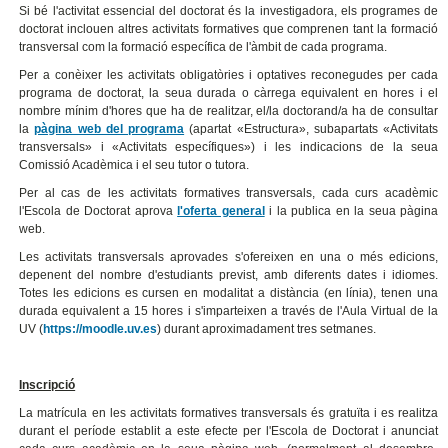
Si bé l'activitat essencial del doctorat és la investigadora, els programes de
doctorat inclouen altres activitats formatives que comprenen tant la formació
transversal com la formació específica de l'àmbit de cada programa.
Per a conèixer les activitats obligatòries i optatives reconegudes per cada
programa de doctorat, la seua durada o càrrega equivalent en hores i el
nombre mínim d'hores que ha de realitzar, el/la doctorand/a ha de consultar
la
pàgina web del programa
(apartat «Estructura», subapartats «Activitats
transversals» i «Activitats específiques») i les indicacions de la seua
Comissió Acadèmica i el seu tutor o tutora.
Per al cas de les activitats formatives transversals, cada curs acadèmic
l'Escola de Doctorat aprova
l'oferta general
i la publica en la seua pàgina
web.
Les activitats transversals aprovades s'ofereixen en una o més edicions,
depenent del nombre d'estudiants previst, amb diferents dates i idiomes.
Totes les edicions es cursen en modalitat a distància (en línia), tenen una
durada equivalent a 15 hores i s'imparteixen a través de l'Aula Virtual de la
UV (
https://moodle.uv.es
) durant aproximadament tres setmanes.
Inscripció
La matrícula en les activitats formatives transversals és gratuïta i es realitza
durant el període establit a este efecte per l'Escola de Doctorat i anunciat