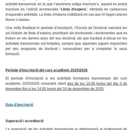
activitat transversal en la que l’alumne/a vullga inscriure’s, aquest es podrà
inscriure en l’edició anomenada “
Llista d’espera
”, ofertada en cadascuna
d’aquestes activitats. La llista d'espera s'utilitzarà en cas que hi hagen places
lliures o baixes.
Una volta finalitzat el període d’inscripció, l’Escola de Doctorat valorarà les
sol·licituds de llista d’espera, prioritzant als doctorands i doctorandes que es
troben en els darrers anys del seu doctorat, als que tractarà d’ubicar en les
activitats transversals sol·licitades, sempre que aquestes siguen requerides
pel seu programa de doctorat i necessàries per a completar la seua
formació.
Període d'inscripció del curs acadèmic 2025/2026
El període d'inscripció a les activitats formatives transversals del curs
acadèmic 2025/2026 romandrà obert
des de les 10:00 hores del dia 3 de
desembre fins a les 14:00 hores del 18 de desembrer de 2025
.
Guia d'inscripció
Superació i acreditació
La superació de les activitats transversals la determinarà el professorat de