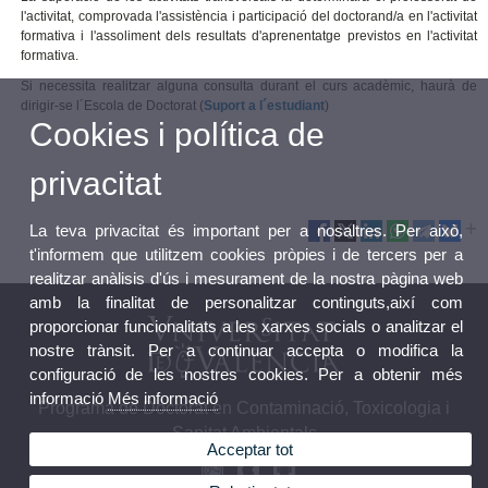
l'activitat, comprovada l'assistència i participació del doctorand/a en l'activitat
formativa i l'assoliment dels resultats d'aprenentatge previstos en l'activitat
formativa.
Si necessita realitzar alguna consulta durant el curs acadèmic, haurà de
dirigir-se l´Escola de Doctorat (
Suport a l´estudiant
)
Cookies i política de
privacitat
La teva privacitat és important per a nosaltres. Per això,
t'informem que utilitzem cookies pròpies i de tercers per a
realitzar anàlisis d'ús i mesurament de la nostra pàgina web
amb la finalitat de personalitzar continguts,així com
proporcionar funcionalitats a les xarxes socials o analitzar el
nostre trànsit. Per a continuar accepta o modifica la
configuració de les nostres cookies. Per a obtenir més
informació
Més informació
Programa de Doctorat en Contaminació, Toxicologia i
Sanitat Ambientals
Acceptar tot