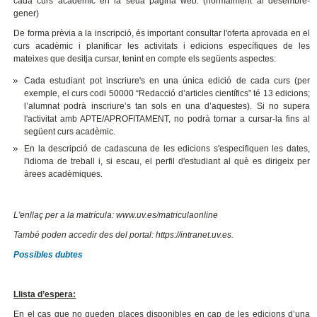
cada curs acadèmic en la seua pàgina web. (normalment al desembre-
gener)
De forma prèvia a la inscripció, és important consultar l'oferta aprovada en el
curs acadèmic i planificar les activitats i edicions específiques de les
mateixes que desitja cursar, tenint en compte els següents aspectes:
Cada estudiant pot inscriure's en una única edició de cada curs (per
exemple, el curs codi 50000 “Redacció d’articles científics” té 13 edicions;
l’alumnat podrà inscriure’s tan sols en una d’aquestes). Si no supera
l'activitat amb APTE/APROFITAMENT, no podrà tornar a cursar-la fins al
següent curs acadèmic.
En la descripció de cadascuna de les edicions s'especifiquen les dates,
l'idioma de treball i, si escau, el perfil d'estudiant al què es dirigeix per
àrees acadèmiques.
L'enllaç per a la matrícula: www.uv.es/matriculaonline
També poden accedir des del portal:
https://intranet.uv.es.
Possibles dubtes
Llista d’espera:
En el cas que no queden places disponibles en cap de les edicions d’una