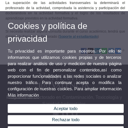
La superación de las actividades transversales la determinará el
profesorado de la actividad, comprobada la asistencia y participación del
doctorando/a en la actividad formativa y el logro de los resultados de
aprendizaje previstos en la actividad formativa.
Cookies y política de
Si necesita realizar alguna consulta durante el curso académico, tendrá que
privacidad
dirigirse la Escuela de Doctorado (
Soporte al estudiantado
)
Tu privacidad es importante para nosotros. Por ello te
informamos que utilizamos cookies propias y de terceros
para realizar análisis de uso y medición de nuestra página
web con el fin de personalizar contenidos,así como
proporcionar funcionalidades a las redes sociales o analizar
nuestro tráfico. Para continuar acepta o modifica la
configuración de nuestras cookies. Para ampliar información
Más información
Programa de Doctorado en Contaminación, Toxicología y
Sanidad Ambientales
Aceptar todo
Rechazar todo