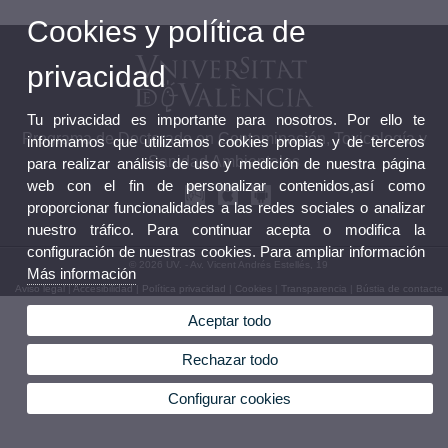
Cookies y política de
privacidad
Tu privacidad es importante para nosotros. Por ello te
Programa de Doctorado en Contaminación, Toxicología y
informamos que utilizamos cookies propias y de terceros
Sanidad Ambientales
para realizar análisis de uso y medición de nuestra página
web con el fin de personalizar contenidos,así como
proporcionar funcionalidades a las redes sociales o analizar
nuestro tráfico. Para continuar acepta o modifica la
configuración de nuestras cookies. Para ampliar información
© 2026 UV. - Av. Vicent Andrés Estellés, 19
Más información
Aviso legal
|
Accesibilidad
|
Política privacidad
|
Cookies
|
Transparencia
|
Bústia de contacte
Aceptar todo
Rechazar todo
Configurar cookies