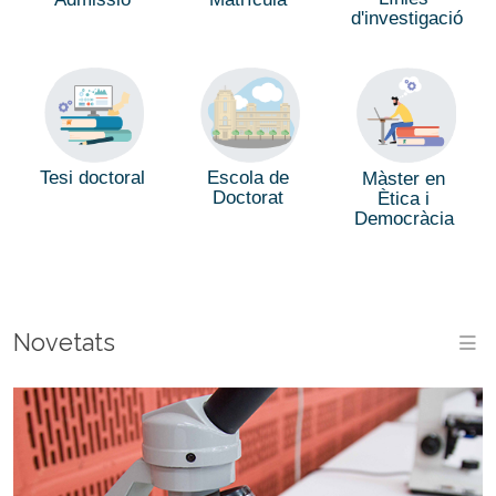
d'investigació
Tesi doctoral
Escola de
Màster en
Doctorat
Ètica i
Democràcia
Novetats
M