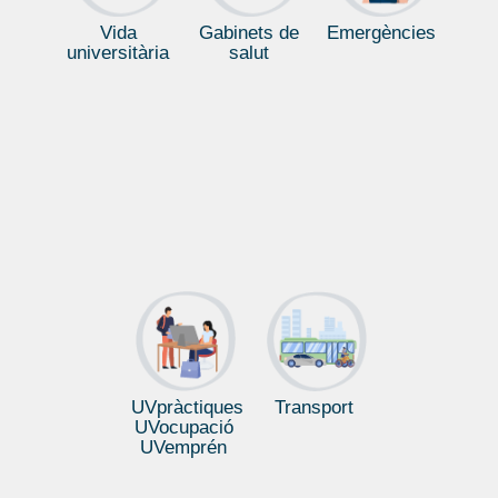
Vida
Gabinets de
Emergències
universitària
salut
UVpràctiques
Transport
UVocupació
UVemprén