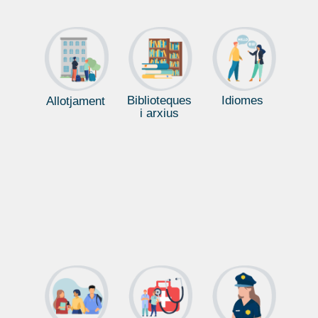
Biblioteques
Idiomes
Allotjament
i arxius