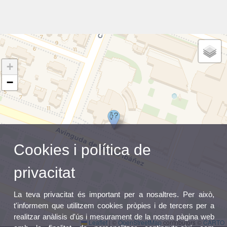
+
−
Cookies i política de
privacitat
La teva privacitat és important per a nosaltres. Per això,
t'informem que utilitzem cookies pròpies i de tercers per a
realitzar anàlisis d'ús i mesurament de la nostra pàgina web
Leaflet
|
©
OpenStreetMap
contributors ©
CARTO