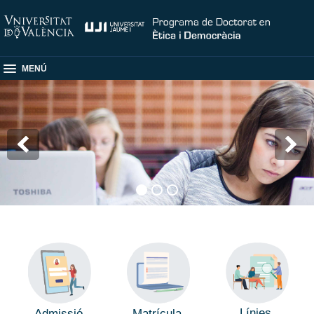
MENÚ
Línies
Admissió
Matrícula