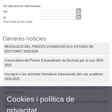
Per data (format: dd/mm/aaaa)
Del
Al
S'ha d'omplir els dos camps
Darreres notícies
RESOLUCIÓ DEL PROCÉS D’ADMISSIÓ ALS ESTUDIS DE
DOCTORAT 2025/2026
Convocatòria del Premis Extraordinaris de Doctorat per al curs 2024-
2025
Inscripció a les activitats formatives transversals del curs acadèmic
2024-2025
PREMIS MAVI DOLÇ I GASTALDO A L’ÚS DEL VALENCIÀ EN TESIS
DOCTORALS
Cookies i política de
Sessions informatives sobre els estudis de doctorat a la Universitat de
València
privacitat