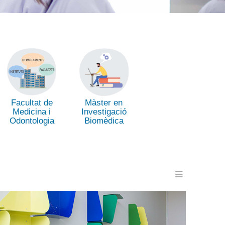
Facultat de
Màster en
Medicina i
Investigació
Odontologia
Biomèdica
Menu en