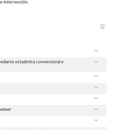
re-intervención.
Menu en
 mediante estadística convencional e
heimer