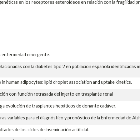
 genéticas en los receptores esteroideos en relación con la fragilidad p
na enfermedad emergente.
relacionadas con la diabetes tipo 2 en población española identificadas
in human adipocytes: lipid droplet association and uptake kinetics.
ación con función retrasada del injerto en trasplante renal
rga evolución de trasplantes hepáticos de donante cadáver.
ras variables para el diagnóstico y pronóstico de la Enfermedad de Alz
ltados de los ciclos de inseminación artificial.