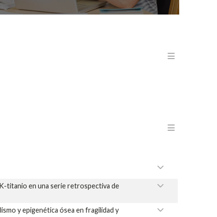
Menu en
Menu en
EK-titanio en una serie retrospectiva de
ismo y epigenética ósea en fragilidad y