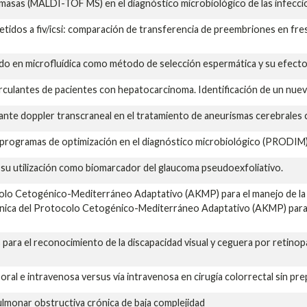
masas (MALDI-TOF MS) en el diagnóstico microbiológico de las infeccio
idos a fiv/icsi: comparación de transferencia de preembriones en fres
do en microfluídica como método de selección espermática y su efecto 
circulantes de pacientes con hepatocarcinoma. Identificación de un nu
te doppler transcraneal en el tratamiento de aneurismas cerebrales c
 programas de optimización en el diagnóstico microbiológico (PRODIM
su utilización como biomarcador del glaucoma pseudoexfoliativo.
ocolo Cetogénico-Mediterráneo Adaptativo (AKMP) para el manejo de la 
clínica del Protocolo Cetogénico-Mediterráneo Adaptativo (AKMP) para 
 para el reconocimiento de la discapacidad visual y ceguera por retinopa
ía oral e intravenosa versus vía intravenosa en cirugía colorrectal sin pr
ulmonar obstructiva crónica de baja complejidad