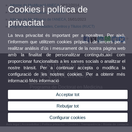
Informe de Modificació ANECA
, 18/12/2014
Cookies i política de
Informe de Modificacio de l'ANECA
, 29/08/2016
Informe de Modificacio de l'ANECA
, 16/01/2023
privacitat
Registro de Universidades, Centros y Títulos (RUCT)
La teva privacitat és important per a nosaltres. Per això,
t'informem que utilitzem cookies pròpies i de tercers per a
realitzar anàlisis d'ús i mesurament de la nostra pàgina web
amb la finalitat de personalitzar continguts,així com
proporcionar funcionalitats a les xarxes socials o analitzar el
nostre trànsit. Per a continuar accepta o modifica la
configuració de les nostres cookies. Per a obtenir més
informació
Més informació
Programa de Doctorat en Medicina
Acceptar tot
Rebutjar tot
Configurar cookies
© 2026 UV. - Av. Blasco Ibañez, 15. 46010 València. Espanya. Tel. 96 386 41 00
Avís legal
|
Accessibilitat
|
Política privacitat
|
Cookies
|
Transparència
|
Bústia de contacte