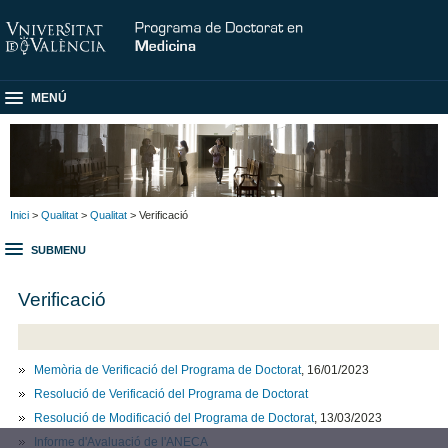
MENÚ
Inici
>
Qualitat
>
Qualitat
> Verificació
SUBMENU
Verificació
Memòria de Verificació del Programa de Doctorat
, 16/01/2023
Resolució de Verificació del Programa de Doctorat
Resolució de Modificació del Programa de Doctorat
, 13/03/2023
Informe d'Avaluació de l'ANECA