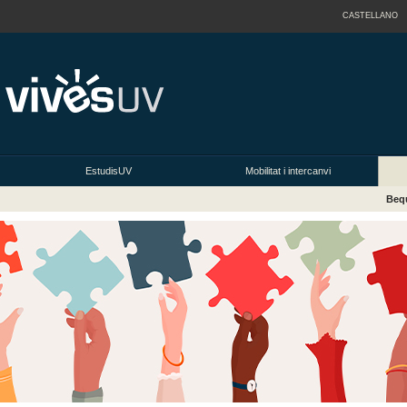
CASTELLANO
EstudisUV
Mobilitat i intercanvi
Bequ