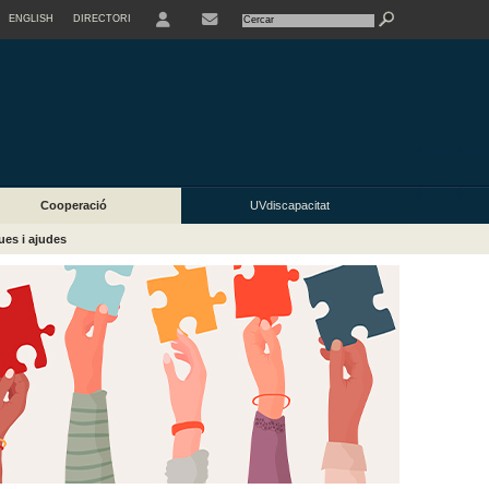
ENGLISH
DIRECTORI
USER
Cooperació
UVdiscapacitat
es i ajudes