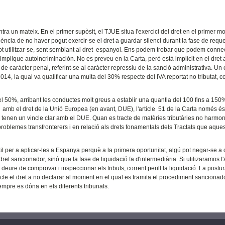
ntra un mateix. En el primer supòsit, el TJUE situa l'exercici del dret en el primer m
ència de no haver pogut exercir-se el dret a guardar silenci durant la fase de requ
ot utilitzar-se, sent semblant al dret espanyol. Ens podem trobar que podem conne
plique autoincriminación. No es preveu en la Carta, però està implícit en el dret 
 de caràcter penal, referint-se al caràcter repressiu de la sanció administrativa. U
14, la qual va qualificar una multa del 30% respecte del IVA reportat no tributat, 
el 50%, arribant les conductes molt greus a establir una quantia del 100 fins a 150
 amb el dret de la Unió Europea (en avant, DUE), l'article 51 de la Carta només é
tenen un vincle clar amb el DUE. Quan es tracte de matèries tributàries no harmon
problemes transfronterers i en relació als drets fonamentals dels Tractats que aque
il per a aplicar-les a Espanya perquè a la primera oportunitat, algú pot negar-se a
ret sancionador, sinó que la fase de liquidació fa d'intermediària. Si utilizaramos l'
deure de comprovar i inspeccionar els tributs, corrent perill la liquidació. La postu
ecte el dret a no declarar al moment en el qual es tramita el procediment sancionado
mpre es dóna en els diferents tribunals.