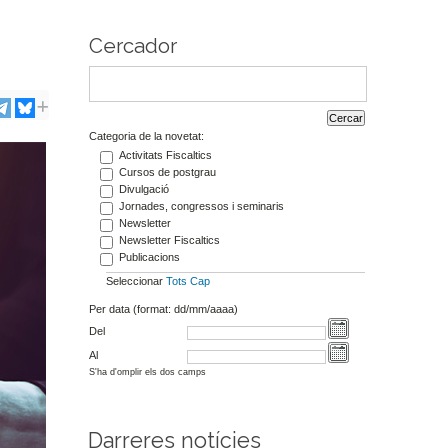
Cercador
Categoria de la novetat:
Activitats Fiscaltics
Cursos de postgrau
Divulgació
Jornades, congressos i seminaris
Newsletter
Newsletter Fiscaltics
Publicacions
Seleccionar
Tots
Cap
Per data (format: dd/mm/aaaa)
Del
Al
S'ha d'omplir els dos camps
Darreres notícies