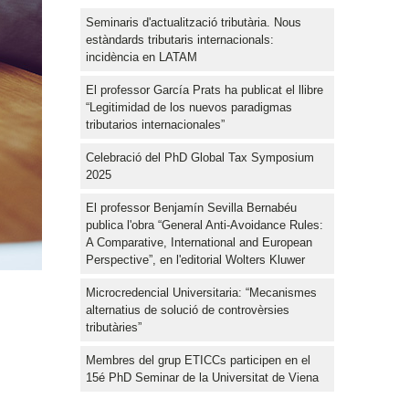
Seminaris d'actualització tributària. Nous
estàndards tributaris internacionals:
incidència en LATAM
El professor García Prats ha publicat el llibre
“Legitimidad de los nuevos paradigmas
tributarios internacionales”
Celebració del PhD Global Tax Symposium
2025
El professor Benjamín Sevilla Bernabéu
publica l'obra “General Anti-Avoidance Rules:
A Comparative, International and European
Perspective”, en l'editorial Wolters Kluwer
Microcredencial Universitaria: “Mecanismes
alternatius de solució de controvèrsies
tributàries”
Membres del grup ETICCs participen en el
15é PhD Seminar de la Universitat de Viena