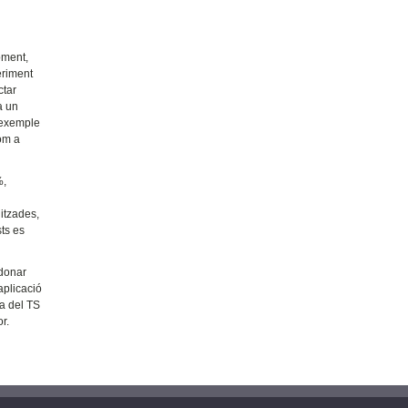
oment,
eriment
ctar
a un
n exemple
com a
%,
s
itzades,
sts es
 donar
aplicació
ra del TS
r.