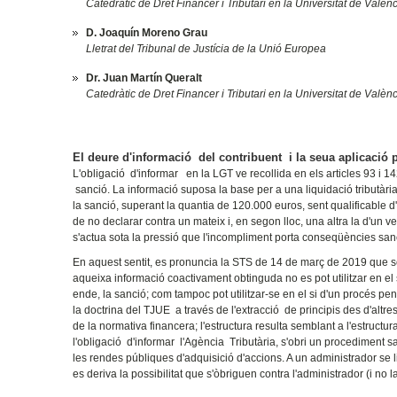
Catedràtic de Dret Financer i Tributari en la Universitat de Valèn
D. Joaquín Moreno Grau
Lletrat del Tribunal de Justícia de la Unió Europea
Dr. Juan Martín Queralt
Catedràtic de Dret Financer i Tributari en la Universitat de Valèn
El deure d'informació del contribuent i la seua aplicació p
L'obligació d'informar en la LGT ve recollida en els articles 93 i 
sanció. La informació suposa la base per a una liquidació tributàri
la sanció, superant la quantia de 120.000 euros, sent qualificable d
de no declarar contra un mateix i, en segon lloc, una altra la d'un 
s'actua sota la pressió que l'incompliment porta conseqüències sa
En aquest sentit, es pronuncia la STS de 14 de març de 2019 que se
aqueixa informació coactivament obtinguda no es pot utilitzar en el
ende, la sanció; com tampoc pot utilitzar-se en el si d'un procés pena
la doctrina del TJUE a través de l'extracció de principis des d'altre
de la normativa financera; l'estructura resulta semblant a l'estructu
l'obligació d'informar l'Agència Tributària, s'obri un procediment san
les rendes públiques d'adquisició d'accions. A un administrador se l
es deriva la possibilitat que s'òbriguen contra l'administrador (i no