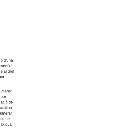
ió d'una
racció i
e al dret
mar
Humans:
 per
icació de
sciplina
vulnerar
mbit de
 la qual