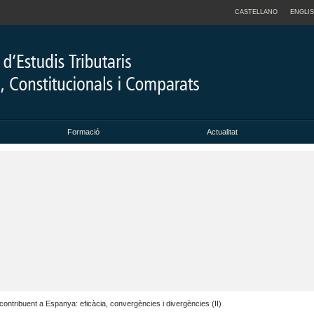
CASTELLANO
ENGLI
Formació
Actualitat
contribuent a Espanya: eficàcia, convergències i divergències (II)