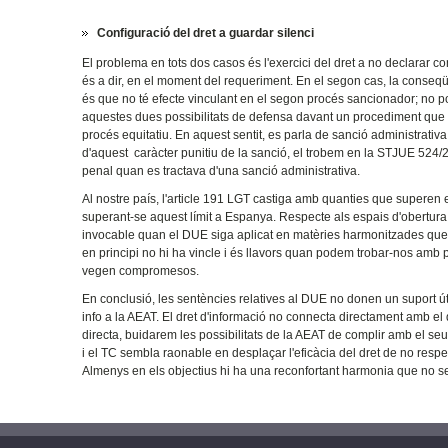
Configuració del dret a guardar silenci
El problema en tots dos casos és l'exercici del dret a no declarar co
és a dir, en el moment del requeriment. En el segon cas, la conseqü
és que no té efecte vinculant en el segon procés sancionador; no p
aquestes dues possibilitats de defensa davant un procediment que im
procés equitatiu. En aquest sentit, es parla de sanció administrativa
d'aquest caràcter punitiu de la sanció, el trobem en la STJUE 524/20
penal quan es tractava d'una sanció administrativa.
Al nostre país, l'article 191 LGT castiga amb quanties que superen 
superant-se aquest límit a Espanya. Respecte als espais d'obertura
invocable quan el DUE siga aplicat en matèries harmonitzades que 
en principi no hi ha vincle i és llavors quan podem trobar-nos amb 
vegen compromesos.
En conclusió, les sentències relatives al DUE no donen un suport út
info a la AEAT. El dret d'informació no connecta directament amb el d
directa, buidarem les possibilitats de la AEAT de complir amb el seu 
i el TC sembla raonable en desplaçar l'eficàcia del dret de no resp
Almenys en els objectius hi ha una reconfortant harmonia que no se