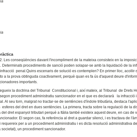
cia
cia
ràctica
142. Les conseqüències davant l'incompliment de la mateixa consisteix en la imposic
a. Determinats procediments de sanció poden solapar-se amb la liquidació de la inf
'infracció penal.Quins escenaris de solució es contemplen? En primer lloc, acollir-s
veto a la prova obtinguda coactivament, perquè quan es fa ús d'aquest deure d'infor
ncionadores importants.
gueix la doctrina del Tribunal Constitucional i, així mateix, al Tribunal de Drets 
 segon procediment administratiu sancionador en el que es declararà la infracció i
l. Al seu torn, malgrat no tractar-se de sentències d'índole tributària, destaca l'apl
s esferes del dret en dues sentències. La primera, tracta sobre la regulació de la di
ra del dret espanyol tributari perquè a Itàlia també existeix aquest deure, en cas de 
cionador. El segon cas, fa referència al dret a guardar silenci, i es tractava de l'à
i requereix per a un procediment administratiu i es dicta resolució administrativa de
 la societat), un procediment sancionador.