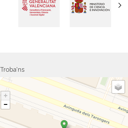
Troba'ns
+
−