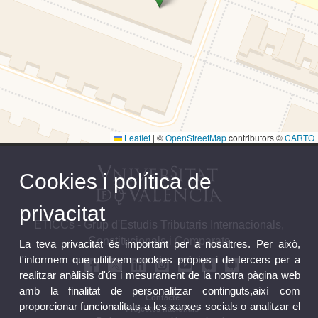
Leaflet
|
©
OpenStreetMap
contributors ©
CARTO
Cookies i política de
privacitat
ETICCs - Grup d'Estudis Tributaris Internacionals,
Constitucionals i Comparats
La teva privacitat és important per a nosaltres. Per això,
t'informem que utilitzem cookies pròpies i de tercers per a
realitzar anàlisis d'ús i mesurament de la nostra pàgina web
amb la finalitat de personalitzar continguts,així com
Contacte
proporcionar funcionalitats a les xarxes socials o analitzar el
Projectes nacionals