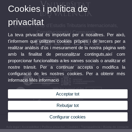
Cookies i política de
privacitat
ETICCs - Grup d'Estudis Tributaris Internacionals,
Constitucionals i Comparats
La teva privacitat és important per a nosaltres. Per això,
t'informem que utilitzem cookies pròpies i de tercers per a
realitzar anàlisis d'ús i mesurament de la nostra pàgina web
amb la finalitat de personalitzar continguts,així com
Contacte
proporcionar funcionalitats a les xarxes socials o analitzar el
Projectes nacionals
Projectes europeus i internacionals
nostre trànsit. Per a continuar accepta o modifica la
Equip
configuració de les nostres cookies. Per a obtenir més
informació
Més informació
Acceptar tot
Rebutjar tot
Configurar cookies
© 2026 UV. - Avda. dels Tarongers s/n, 46022 València. Espanya. Tel. (+34) 96 162 52 95
Avís legal
|
Accessibilitat
|
Política privacitat
|
Cookies
|
Transparència
|
Bústia de contacte