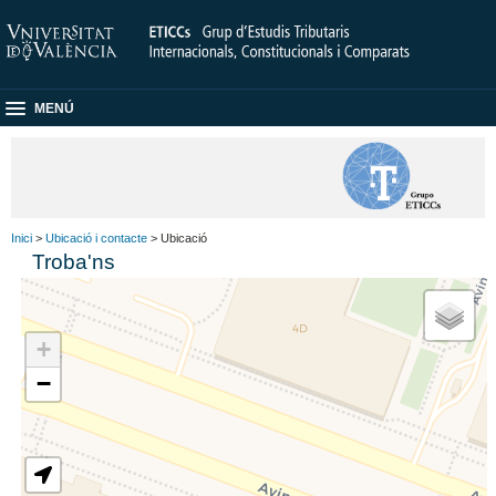
MENÚ
Inici
>
Ubicació i contacte
> Ubicació
Troba'ns
+
−