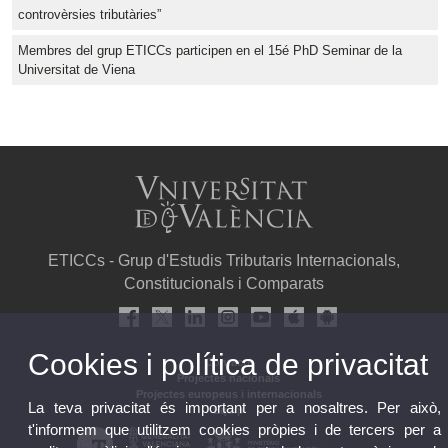
controvèrsies tributàries”
Membres del grup ETICCs participen en el 15é PhD Seminar de la
Universitat de Viena
ETICCs - Grup d'Estudis Tributaris Internacionals,
Constitucionals i Comparats
Cookies i política de privacitat
Contacte
Projectes nacionals
Projectes europeus i internacionals
La teva privacitat és important per a nosaltres. Per això,
Equip
t'informem que utilitzem cookies pròpies i de tercers per a