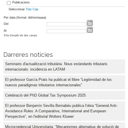
Publicacions
Seleccionar
Tots
Cap
Per data (format: dd/mm/aaaa)
Del
Al
S'ha d'omplir els dos camps
Darreres notícies
Seminaris d'actualització tributària. Nous estàndards tributaris
internacionals: incidència en LATAM
El professor García Prats ha publicat el llibre “Legitimidad de los
nuevos paradigmas tributarios internacionales”
Celebració del PhD Global Tax Symposium 2025
El professor Benjamín Sevilla Bernabéu publica l'obra “General Anti-
Avoidance Rules: A Comparative, International and European
Perspective”, en l'editorial Wolters Kluwer
Microcredencial Universitaria: “Mecanismes alternatius de solució de