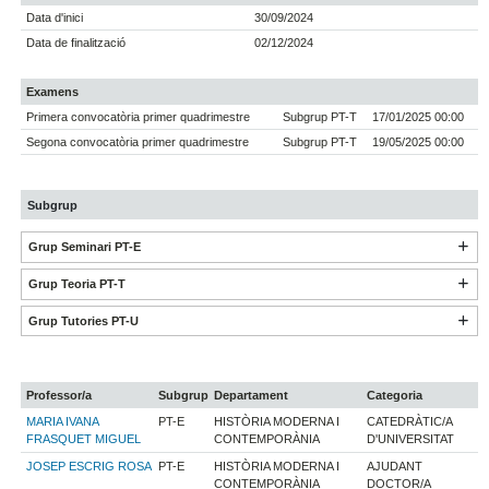
Data d'inici
30/09/2024
Data de finalització
02/12/2024
Examens
Primera convocatòria primer quadrimestre
Subgrup PT-T
17/01/2025 00:00
Segona convocatòria primer quadrimestre
Subgrup PT-T
19/05/2025 00:00
Subgrup
Grup Seminari PT-E
Grup Teoria PT-T
Grup Tutories PT-U
Professor/a
Subgrup
Departament
Categoria
MARIA IVANA
PT-E
HISTÒRIA MODERNA I
CATEDRÀTIC/A
FRASQUET MIGUEL
CONTEMPORÀNIA
D'UNIVERSITAT
JOSEP ESCRIG ROSA
PT-E
HISTÒRIA MODERNA I
AJUDANT
CONTEMPORÀNIA
DOCTOR/A