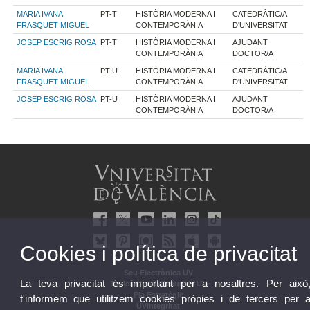
MARIA IVANA
PT-T
HISTÒRIA MODERNA I
CATEDRÀTIC/A
FRASQUET MIGUEL
CONTEMPORÀNIA
D'UNIVERSITAT
JOSEP ESCRIG ROSA
PT-T
HISTÒRIA MODERNA I
AJUDANT
CONTEMPORÀNIA
DOCTOR/A
MARIA IVANA
PT-U
HISTÒRIA MODERNA I
CATEDRÀTIC/A
FRASQUET MIGUEL
CONTEMPORÀNIA
D'UNIVERSITAT
JOSEP ESCRIG ROSA
PT-U
HISTÒRIA MODERNA I
AJUDANT
CONTEMPORÀNIA
DOCTOR/A
Cookies i política de privacitat
Seu Electrònica UV
La teva privacitat és important per a nosaltres. Per això
Tauler oficial d'anuncis UV
Pla Estratègic
t'informem que utilitzem cookies pròpies i de tercers per 
UVintegritat