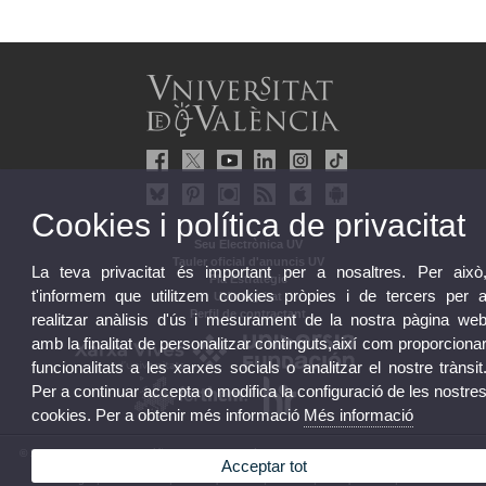
Cookies i política de privacitat
Seu Electrònica UV
Tauler oficial d'anuncis UV
La teva privacitat és important per a nosaltres. Per això
Pla Estratègic
t'informem que utilitzem cookies pròpies i de tercers per 
UVintegritat
Perfil de contractant
realitzar anàlisis d'ús i mesurament de la nostra pàgina we
amb la finalitat de personalitzar continguts,així com proporciona
funcionalitats a les xarxes socials o analitzar el nostre trànsit
Per a continuar accepta o modifica la configuració de les nostre
cookies. Per a obtenir més informació
Més informació
© 2026 UV. - Av. Blasco Ibáñez, 13. 46010 València. Espanya. Tel. UV: (+34) 963 86 41 00
Acceptar tot
Avís legal
|
Accessibilitat
|
Política privacitat
|
Cookies
|
Transparència
|
Bústia UV