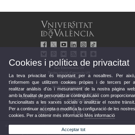
Cookies i política de privacitat
Seu Electrònica UV
Tauler oficial d'anuncis UV
La teva privacitat és important per a nosaltres. Per això
Pla Estratègic
t'informem que utilitzem cookies pròpies i de tercers per 
UVintegritat
Perfil de contractant
realitzar anàlisis d'ús i mesurament de la nostra pàgina we
amb la finalitat de personalitzar continguts,així com proporciona
funcionalitats a les xarxes socials o analitzar el nostre trànsit
Per a continuar accepta o modifica la configuració de les nostre
cookies. Per a obtenir més informació
Més informació
© 2026 UV. - Av. Blasco Ibáñez, 13. 46010 València. Espanya. Tel. UV: (+34) 963 86 41 00
Acceptar tot
Avís legal
|
Accessibilitat
|
Política privacitat
|
Cookies
|
Transparència
|
Bústia UV