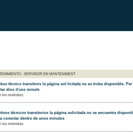
ENIMIENTO - SERVIDOR EN MANTENIMENT
ius tècnics transitoris la pàgina sol·licitada no es troba disponible. Per 
tar dins d'uns minuts
 les molèsties.
ivos técnicos transitorios la página solicitada no se encuentra disponib
 a conectar dentro de unos minutos
 las molestias.