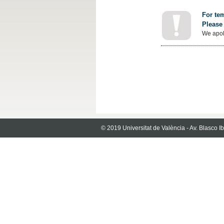
For tem
Please 
We apol
© 2019 Universitat de València - Av. Blasco 