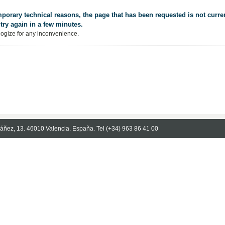
porary technical reasons, the page that has been requested is not curren
try again in a few minutes.
ogize for any inconvenience.
Ibáñez, 13. 46010 Valencia. España. Tel (+34) 963 86 41 00