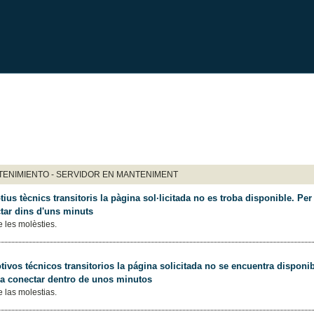
ENIMIENTO - SERVIDOR EN MANTENIMENT
ius tècnics transitoris la pàgina sol·licitada no es troba disponible. Per 
tar dins d'uns minuts
 les molèsties.
ivos técnicos transitorios la página solicitada no se encuentra disponib
 a conectar dentro de unos minutos
 las molestias.