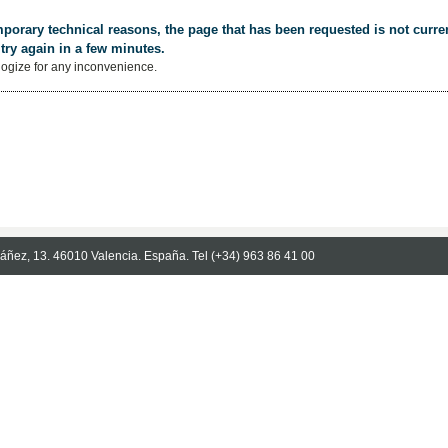
porary technical reasons, the page that has been requested is not curren
try again in a few minutes.
ogize for any inconvenience.
Ibáñez, 13. 46010 Valencia. España. Tel (+34) 963 86 41 00