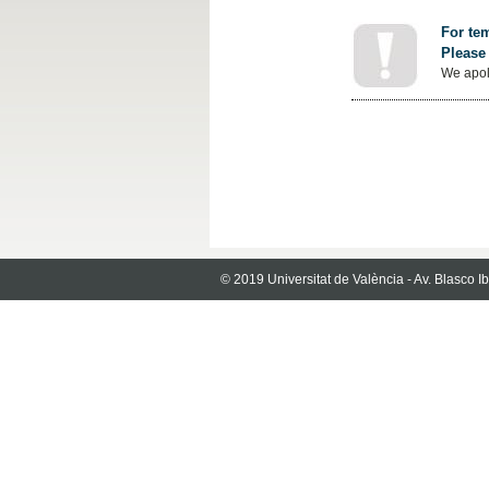
For tem
Please 
We apol
© 2019 Universitat de València - Av. Blasco 