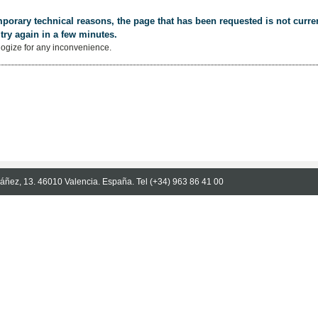
porary technical reasons, the page that has been requested is not curren
try again in a few minutes.
ogize for any inconvenience.
Ibáñez, 13. 46010 Valencia. España. Tel (+34) 963 86 41 00