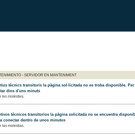
ENIMIENTO - SERVIDOR EN MANTENIMENT
ius tècnics transitoris la pàgina sol·licitada no es troba disponible. Per 
tar dins d'uns minuts
 les molèsties.
ivos técnicos transitorios la página solicitada no se encuentra disponib
 a conectar dentro de unos minutos
 las molestias.