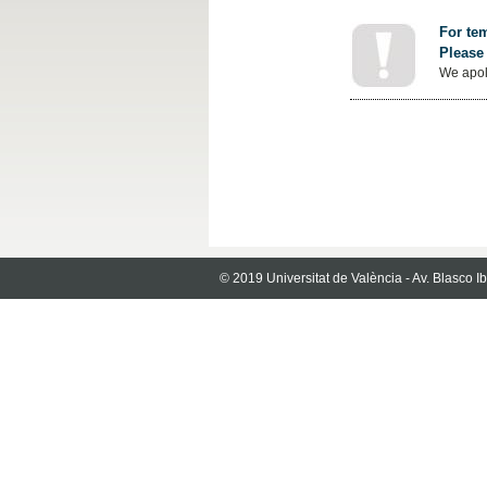
For tem
Please 
We apol
© 2019 Universitat de València - Av. Blasco 