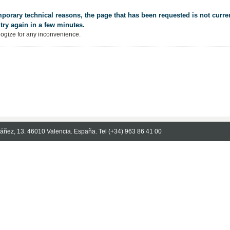
porary technical reasons, the page that has been requested is not curren
try again in a few minutes.
ogize for any inconvenience.
Ibáñez, 13. 46010 Valencia. España. Tel (+34) 963 86 41 00