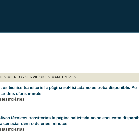
ENIMIENTO - SERVIDOR EN MANTENIMENT
ius tècnics transitoris la pàgina sol·licitada no es troba disponible. Per 
tar dins d'uns minuts
 les molèsties.
ivos técnicos transitorios la página solicitada no se encuentra disponib
 a conectar dentro de unos minutos
 las molestias.