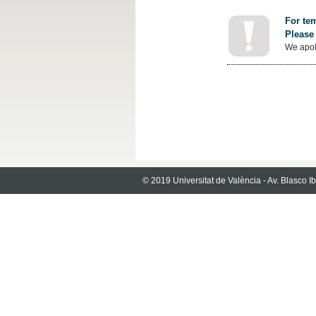
For tem
Please 
We apol
© 2019 Universitat de València - Av. Blasco 