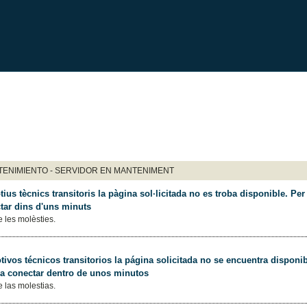
ENIMIENTO - SERVIDOR EN MANTENIMENT
ius tècnics transitoris la pàgina sol·licitada no es troba disponible. Per 
tar dins d'uns minuts
 les molèsties.
ivos técnicos transitorios la página solicitada no se encuentra disponib
 a conectar dentro de unos minutos
 las molestias.