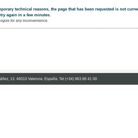
porary technical reasons, the page that has been requested is not curren
try again in a few minutes.
ogize for any inconvenience.
Ibáñez, 13. 46010 Valencia. España. Tel (+34) 963 86 41 00