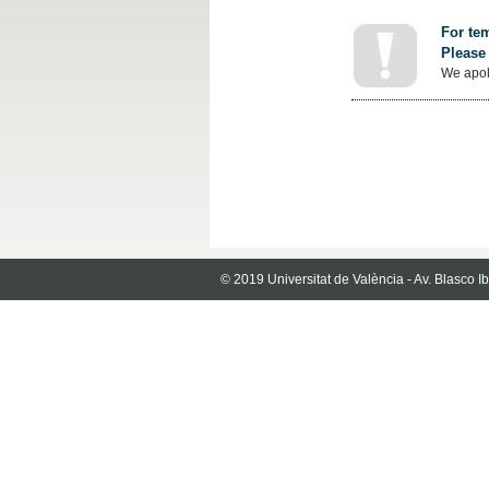
For tem
Please 
We apol
© 2019 Universitat de València - Av. Blasco 