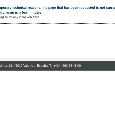
porary technical reasons, the page that has been requested is not curren
try again in a few minutes.
ogize for any inconvenience.
Ibáñez, 13. 46010 Valencia. España. Tel (+34) 963 86 41 00