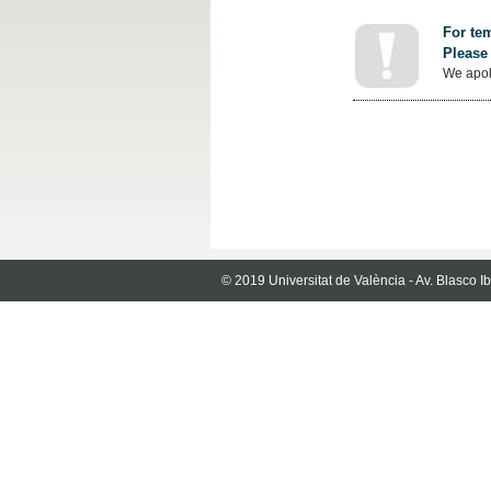
For tem
Please 
We apol
© 2019 Universitat de València - Av. Blasco 