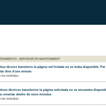
ENIMIENTO - SERVIDOR EN MANTENIMENT
ius tècnics transitoris la pàgina sol·licitada no es troba disponible. Per 
tar dins d'uns minuts
 les molèsties.
ivos técnicos transitorios la página solicitada no se encuentra disponib
 a conectar dentro de unos minutos
 las molestias.