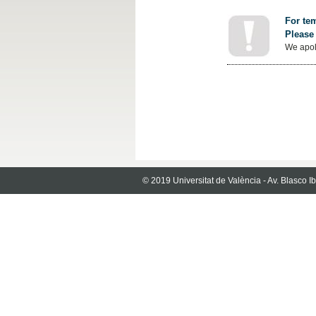
For tem
Please 
We apol
© 2019 Universitat de València - Av. Blasco 