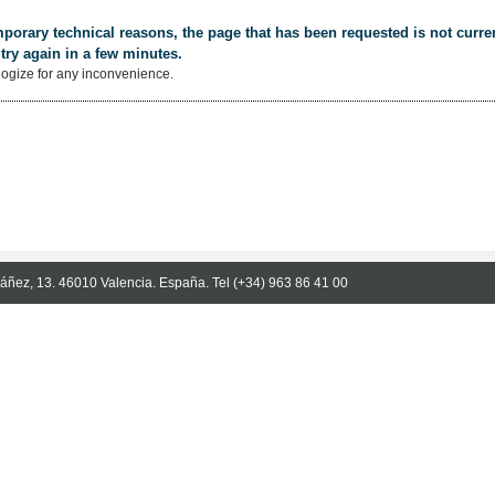
porary technical reasons, the page that has been requested is not curren
try again in a few minutes.
ogize for any inconvenience.
Ibáñez, 13. 46010 Valencia. España. Tel (+34) 963 86 41 00