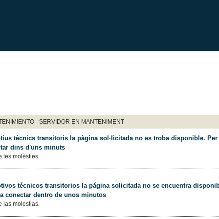
ENIMIENTO - SERVIDOR EN MANTENIMENT
ius tècnics transitoris la pàgina sol·licitada no es troba disponible. Per 
tar dins d'uns minuts
 les molèsties.
ivos técnicos transitorios la página solicitada no se encuentra disponib
 a conectar dentro de unos minutos
 las molestias.