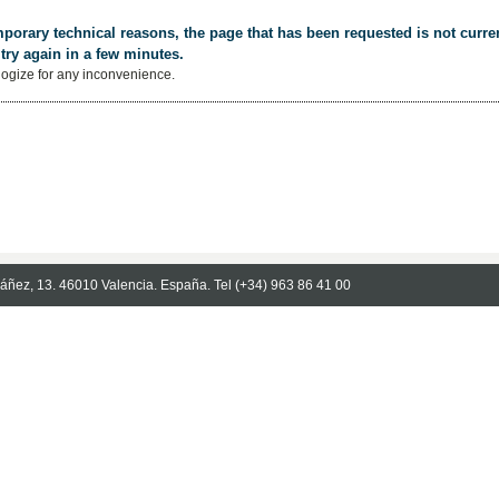
porary technical reasons, the page that has been requested is not curren
try again in a few minutes.
ogize for any inconvenience.
Ibáñez, 13. 46010 Valencia. España. Tel (+34) 963 86 41 00