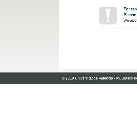
For tem
Please 
We apol
© 2019 Universitat de València - Av. Blasco 