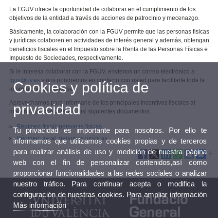
La FGUV ofrece la oportunidad de colaborar en el cumplimiento de los
objetivos de la entidad a través de acciones de patrocinio y mecenazgo.
Básicamente, la colaboración con la FGUV permite que las personas físicas
y jurídicas colaboren en actividades de interés general y además, obtengan
beneficios fiscales en el Impuesto sobre la Renta de las Personas Físicas e
Impuesto de Sociedades, respectivamente.
Si le interesa colaborar con la FGUV, envíenos un correo electrónico a
fguv@uv.es
y nos pondremos en contacto con usted para facilitarle toda la
Cookies y política de
información que precise.
Aprovechamos para informarle de los principales incentivos fiscales al
privacidad
mecenazgo, consultando losl siguientes documentos.
Régimen fiscal: personas físicas
Tu privacidad es importante para nosotros. Por ello te
Régimen fiscal: personas jurídicas
informamos que utilizamos cookies propias y de terceros
para realizar análisis de uso y medición de nuestra página
web con el fin de personalizar contenidos,así como
proporcionar funcionalidades a las redes sociales o analizar
nuestro tráfico. Para continuar acepta o modifica la
configuración de nuestras cookies. Para ampliar información
Más información