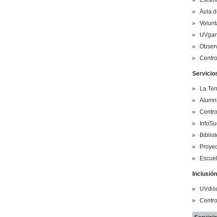
Aula d
Volunt
UVgan
Observ
Centro
Servicio
La Te
Alumn
Centr
InfoSu
Bibliot
Proyec
Escue
Inclusión
UVdis
Centro