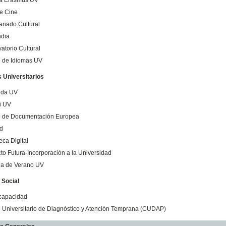
e Cine
ariado Cultural
dia
atorio Cultural
 de Idiomas UV
s Universitarios
nda UV
i UV
o de Documentación Europea
d
eca Digital
to Futura-Incorporación a la Universidad
la de Verano UV
 Social
capacidad
 Universitario de Diagnóstico y Atención Temprana (CUDAP)