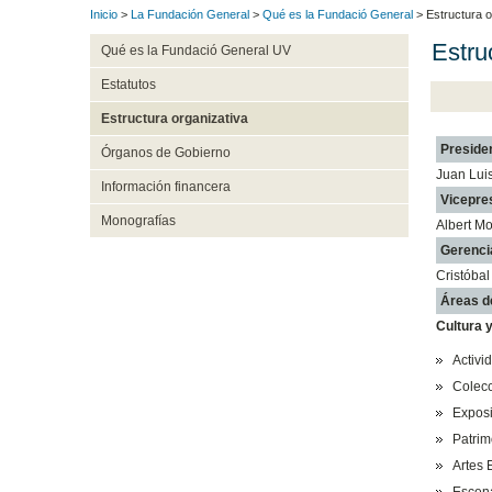
Inicio
>
La Fundación General
>
Qué es la Fundació General
> Estructura o
Estru
Qué es la Fundació General UV
Estatutos
Estructura organizativa
Preside
Órganos de Gobierno
Juan Lui
Información financera
Vicepre
Monografías
Albert Mo
Gerenci
Cristóba
Áreas d
Cultura 
Activi
Colecc
Expos
Patrim
Artes 
Escen