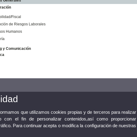
os Generales
ración
ilidad/Fiscal
ción de Riesgos Laborales
sos Humanos
ría
g y Comunicación
ica
cidad
nformamos que utilizamos cookies propias y de terceros para realizar
 con el fin de personalizar contenidos,así como proporcionar
tráfico. Para continuar acepta o modifica la configuración de nuestras