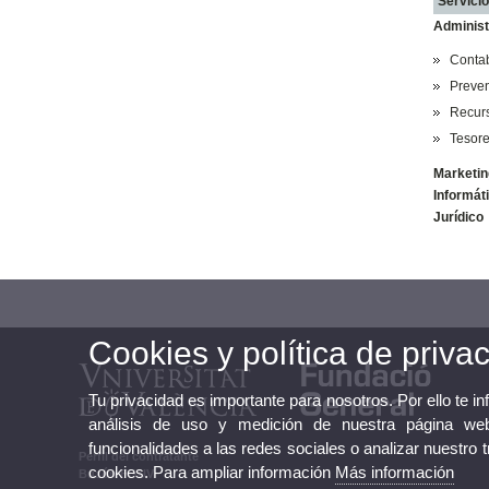
Servici
Administ
Contab
Preven
Recur
Tesore
Marketin
Informát
Jurídico
Cookies y política de priva
Tu privacidad es importante para nosotros. Por ello te i
análisis de uso y medición de nuestra página web
funcionalidades a las redes sociales o analizar nuestro 
Perfil del contratante
cookies. Para ampliar información
Más información
Buzón FGUV