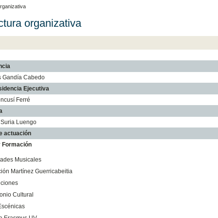
rganizativa
ctura organizativa
ncia
s Gandía Cabedo
sidencia Ejecutiva
ncusí Ferré
a
l Suria Luengo
e actuación
y Formación
dades Musicales
ión Martínez Guerricabeitia
iciones
onio Cultural
Escénicas
a Erasmus UV