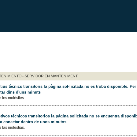
ENIMIENTO - SERVIDOR EN MANTENIMENT
ius tècnics transitoris la pàgina sol·licitada no es troba disponible. Per 
tar dins d'uns minuts
 les molèsties.
ivos técnicos transitorios la página solicitada no se encuentra disponib
 a conectar dentro de unos minutos
 las molestias.