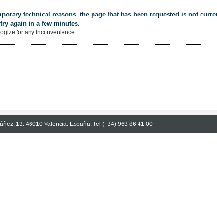
porary technical reasons, the page that has been requested is not curren
try again in a few minutes.
ogize for any inconvenience.
Ibáñez, 13. 46010 Valencia. España. Tel (+34) 963 86 41 00