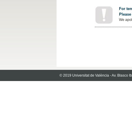
For tem
Please 
We apol
© 2019 Universitat de València - Av. Blasco 